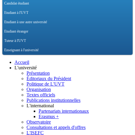
Candidat étudiant
Etudiant à l'UVT
Etudiant à une autre université
Etudiant étranger
Tuteur à l'UVT
Enseignant à l'université
Accueil
L'université
Présentation
Éditoriaux du Président
Politique de L'UVT
Organisation
Textes officiels
Publications institutionnelles
L'international
Partenariats internationaux
Erasmus +
Observatoire
Consultations et appels d'offres
L'ISEFC