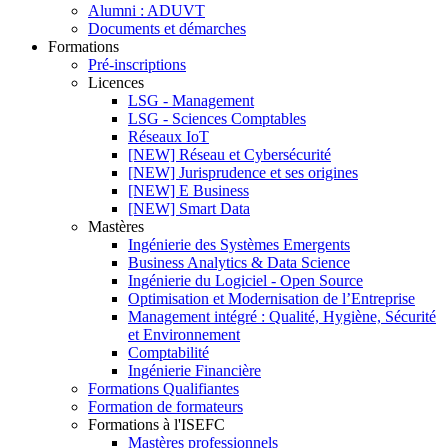
Alumni : ADUVT
Documents et démarches
Formations
Pré-inscriptions
Licences
LSG - Management
LSG - Sciences Comptables
Réseaux IoT
[NEW] Réseau et Cybersécurité
[NEW] Jurisprudence et ses origines
[NEW] E Business
[NEW] Smart Data
Mastères
Ingénierie des Systèmes Emergents
Business Analytics & Data Science
Ingénierie du Logiciel - Open Source
Optimisation et Modernisation de l’Entreprise
Management intégré : Qualité, Hygiène, Sécurité
et Environnement
Comptabilité
Ingénierie Financière
Formations Qualifiantes
Formation de formateurs
Formations à l'ISEFC
Mastères professionnels