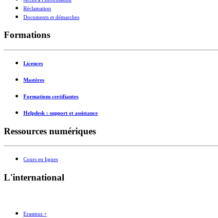
Réclamation
Documents et démarches
Formations
Licences
Mastères
Formations certifiantes
Helpdesk : support et assistance
Ressources numériques
Cours en lignes
L'international
Erasmus +