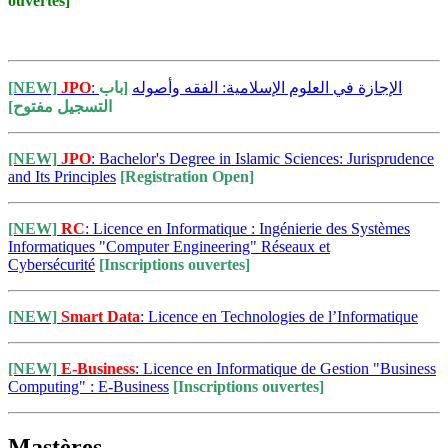
ouvertes]
[NEW]
JPO
[باب
: الإجازة في العلوم الإسلامية: الفقه وأصوله
التسجيل مفتوح]
[NEW]
JPO
: Bachelor's Degree in Islamic Sciences: Jurisprudence
and Its Principles
[Registration Open]
[NEW]
RC
: Licence en Informatique : Ingénierie des Systèmes
Informatiques "Computer Engineering" Réseaux et
Cybersécurité
[Inscriptions ouvertes]
[NEW]
Smart Data
: Licence en Technologies de l’Informatique
[NEW]
E-Business
: Licence en Informatique de Gestion "Business
Computing" : E-Business
[Inscriptions ouvertes]
Mastères