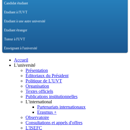
Candidat étudiant
Etudiant à l'UVT
Etudiant à une autre université
Etudiant étranger
Tuteur à l'UVT
Enseignant à l'université
Accueil
L'université
Présentation
Éditoriaux du Président
Politique de L'UVT
Organisation
Textes officiels
Publications institutionnelles
L'international
Partenariats internationaux
Erasmus +
Observatoire
Consultations et appels d'offres
L'ISEFC