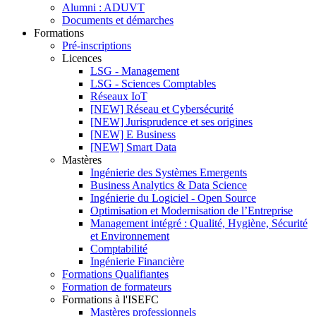
Alumni : ADUVT
Documents et démarches
Formations
Pré-inscriptions
Licences
LSG - Management
LSG - Sciences Comptables
Réseaux IoT
[NEW] Réseau et Cybersécurité
[NEW] Jurisprudence et ses origines
[NEW] E Business
[NEW] Smart Data
Mastères
Ingénierie des Systèmes Emergents
Business Analytics & Data Science
Ingénierie du Logiciel - Open Source
Optimisation et Modernisation de l’Entreprise
Management intégré : Qualité, Hygiène, Sécurité
et Environnement
Comptabilité
Ingénierie Financière
Formations Qualifiantes
Formation de formateurs
Formations à l'ISEFC
Mastères professionnels