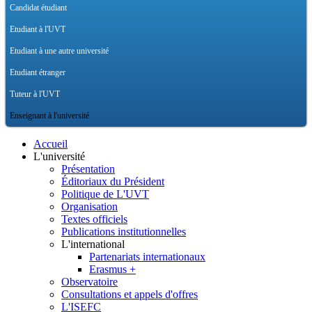
Candidat étudiant
Etudiant à l'UVT
Etudiant à une autre université
Etudiant étranger
Tuteur à l'UVT
Enseignant à l'université
Accueil
L'université
Présentation
Éditoriaux du Président
Politique de L'UVT
Organisation
Textes officiels
Publications institutionnelles
L'international
Partenariats internationaux
Erasmus +
Observatoire
Consultations et appels d'offres
L'ISEFC