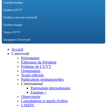
Candidat étudiant
Etudiant à l'UVT
Etudiant à une autre université
Etudiant étranger
Tuteur à l'UVT
Enseignant à l'université
Accueil
L'université
Présentation
Éditoriaux du Président
Politique de L'UVT
Organisation
Textes officiels
Publications institutionnelles
L'international
Partenariats internationaux
Erasmus +
Observatoire
Consultations et appels d'offres
L'ISEFC