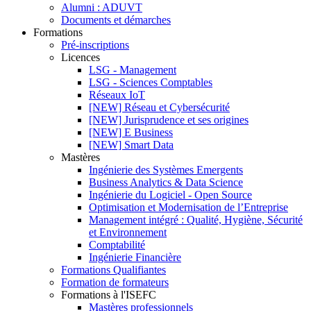
Alumni : ADUVT
Documents et démarches
Formations
Pré-inscriptions
Licences
LSG - Management
LSG - Sciences Comptables
Réseaux IoT
[NEW] Réseau et Cybersécurité
[NEW] Jurisprudence et ses origines
[NEW] E Business
[NEW] Smart Data
Mastères
Ingénierie des Systèmes Emergents
Business Analytics & Data Science
Ingénierie du Logiciel - Open Source
Optimisation et Modernisation de l’Entreprise
Management intégré : Qualité, Hygiène, Sécurité
et Environnement
Comptabilité
Ingénierie Financière
Formations Qualifiantes
Formation de formateurs
Formations à l'ISEFC
Mastères professionnels