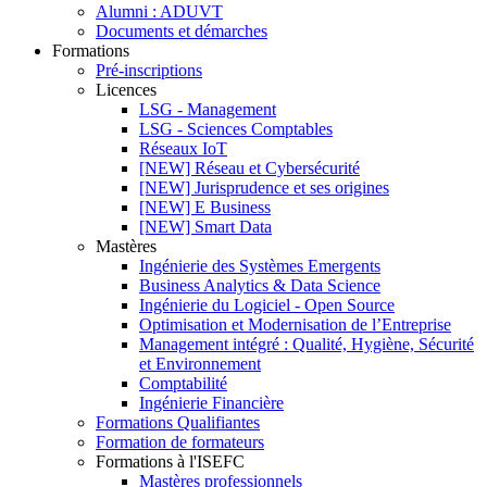
Alumni : ADUVT
Documents et démarches
Formations
Pré-inscriptions
Licences
LSG - Management
LSG - Sciences Comptables
Réseaux IoT
[NEW] Réseau et Cybersécurité
[NEW] Jurisprudence et ses origines
[NEW] E Business
[NEW] Smart Data
Mastères
Ingénierie des Systèmes Emergents
Business Analytics & Data Science
Ingénierie du Logiciel - Open Source
Optimisation et Modernisation de l’Entreprise
Management intégré : Qualité, Hygiène, Sécurité
et Environnement
Comptabilité
Ingénierie Financière
Formations Qualifiantes
Formation de formateurs
Formations à l'ISEFC
Mastères professionnels