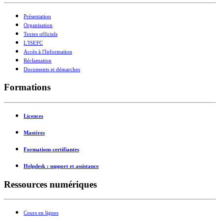
Présentation
Organisation
Textes officiels
L'ISEFC
Accès à l'Information
Réclamation
Documents et démarches
Formations
Licences
Mastères
Formations certifiantes
Helpdesk : support et assistance
Ressources numériques
Cours en lignes