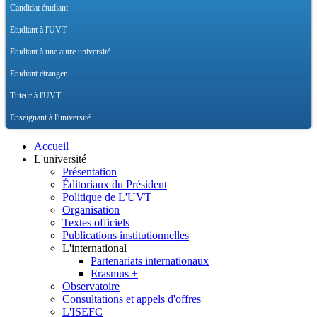
Candidat étudiant
Etudiant à l'UVT
Etudiant à une autre université
Etudiant étranger
Tuteur à l'UVT
Enseignant à l'université
Accueil
L'université
Présentation
Éditoriaux du Président
Politique de L'UVT
Organisation
Textes officiels
Publications institutionnelles
L'international
Partenariats internationaux
Erasmus +
Observatoire
Consultations et appels d'offres
L'ISEFC