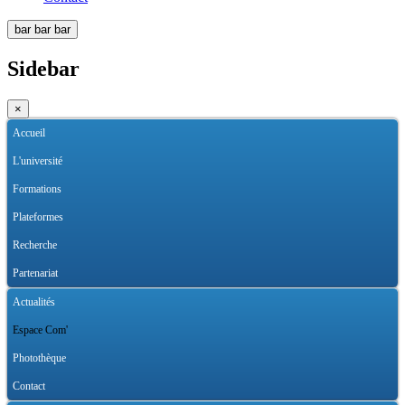
bar
bar
bar
Sidebar
×
Accueil
L'université
Formations
Plateformes
Recherche
Partenariat
Actualités
Espace Com'
Photothèque
Contact