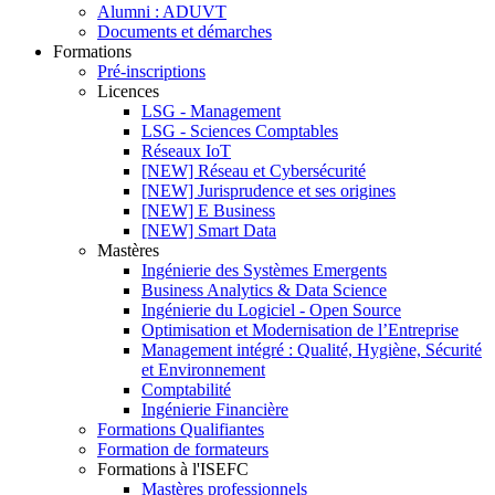
Alumni : ADUVT
Documents et démarches
Formations
Pré-inscriptions
Licences
LSG - Management
LSG - Sciences Comptables
Réseaux IoT
[NEW] Réseau et Cybersécurité
[NEW] Jurisprudence et ses origines
[NEW] E Business
[NEW] Smart Data
Mastères
Ingénierie des Systèmes Emergents
Business Analytics & Data Science
Ingénierie du Logiciel - Open Source
Optimisation et Modernisation de l’Entreprise
Management intégré : Qualité, Hygiène, Sécurité
et Environnement
Comptabilité
Ingénierie Financière
Formations Qualifiantes
Formation de formateurs
Formations à l'ISEFC
Mastères professionnels