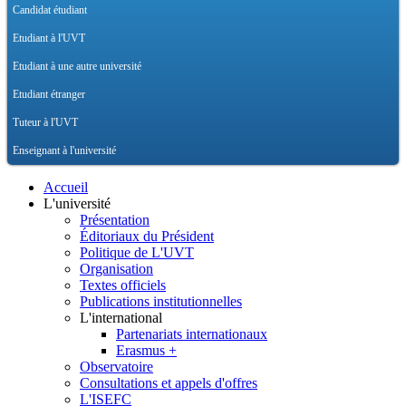
Candidat étudiant
Etudiant à l'UVT
Etudiant à une autre université
Etudiant étranger
Tuteur à l'UVT
Enseignant à l'université
Accueil
L'université
Présentation
Éditoriaux du Président
Politique de L'UVT
Organisation
Textes officiels
Publications institutionnelles
L'international
Partenariats internationaux
Erasmus +
Observatoire
Consultations et appels d'offres
L'ISEFC