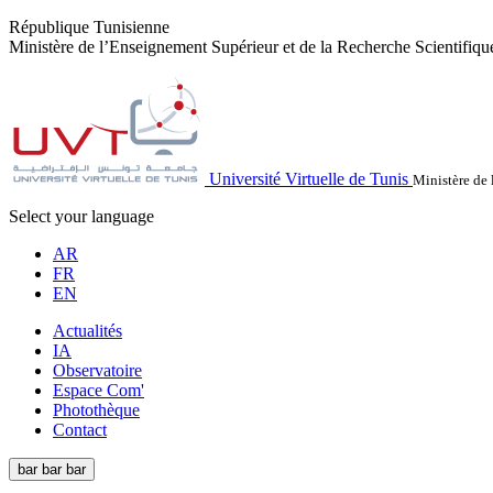
République Tunisienne
Ministère de l’Enseignement Supérieur et de la Recherche Scientifiqu
Université Virtuelle de Tunis
Ministère de 
Select your language
AR
FR
EN
Actualités
IA
Observatoire
Espace Com'
Photothèque
Contact
bar
bar
bar