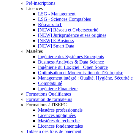
Pré-inscriptions
Licences
LSG - Management
LSG - Sciences Comptables
Réseaux IoT
[NEW] Réseau et Cybersécurité
[NEW] Jurisprudence et ses origines
[NEW] E Business
[NEW] Smart Data
Mastères
Ingénierie des Systèmes Emergents
Business Analytics & Data Science
Ingénierie du Logiciel - Open Source
Optimisation et Modernisation de l’Entreprise
Management intégré : Qualité, Hygiène, Sécurité 
Comptabilité
Ingénierie Financière
Formations Qualifiantes
Formation de formateurs
Formations à l'ISEFC
Mastères professionnels
Licences appliquées
Mastères de recherche
Licences fondamentales
Tableau des frais de paiement