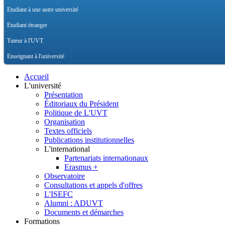
Etudiant à une autre université
Etudiant étranger
Tuteur à l'UVT
Enseignant à l'université
Accueil
L'université
Présentation
Éditoriaux du Président
Politique de L'UVT
Organisation
Textes officiels
Publications institutionnelles
L'international
Partenariats internationaux
Erasmus +
Observatoire
Consultations et appels d'offres
L'ISEFC
Alumni : ADUVT
Documents et démarches
Formations