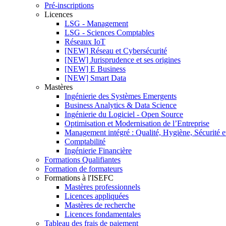
Pré-inscriptions
Licences
LSG - Management
LSG - Sciences Comptables
Réseaux IoT
[NEW] Réseau et Cybersécurité
[NEW] Jurisprudence et ses origines
[NEW] E Business
[NEW] Smart Data
Mastères
Ingénierie des Systèmes Emergents
Business Analytics & Data Science
Ingénierie du Logiciel - Open Source
Optimisation et Modernisation de l’Entreprise
Management intégré : Qualité, Hygiène, Sécurité 
Comptabilité
Ingénierie Financière
Formations Qualifiantes
Formation de formateurs
Formations à l'ISEFC
Mastères professionnels
Licences appliquées
Mastères de recherche
Licences fondamentales
Tableau des frais de paiement