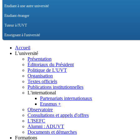
Etudiant à une autre université
Etudiant étranger
Tuteur à l'UVT
Enseignant à l'université
Accueil
L'université
Présentation
Éditoriaux du Président
Politique de L'UVT
Organisation
Textes officiels
Publications institutionnelles
L'international
Partenariats internationaux
Erasmus +
Observatoire
Consultations et appels d'offres
L'ISEFC
Alumni : ADUVT
Documents et démarches
Formations