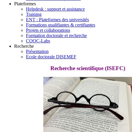
Plateformes
Helpdesk : support et assistance
Training
ENT : Plateformes des universités
Formations qualifiantes & certifiantes
Projets et collaborations
Formation doctorale et recherche
COOC-Labs
Recherche
Présentation
Ecole doctorale DISEMEF
Recherche scientifique (ISEFC)