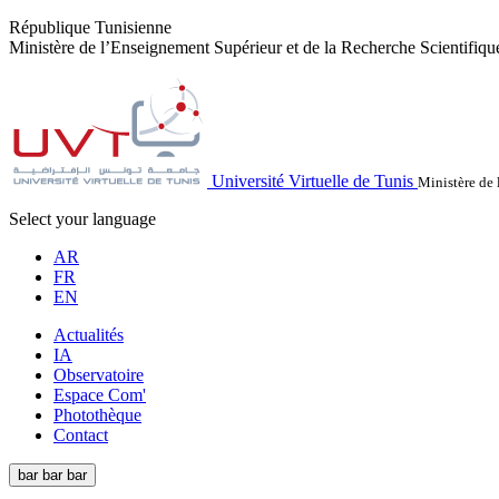
République Tunisienne
Ministère de l’Enseignement Supérieur et de la Recherche Scientifiqu
Université Virtuelle de Tunis
Ministère de 
Select your language
AR
FR
EN
Actualités
IA
Observatoire
Espace Com'
Photothèque
Contact
bar
bar
bar