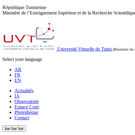
République Tunisienne
Ministère de l’Enseignement Supérieur et de la Recherche Scientifiqu
Université Virtuelle de Tunis
Ministère de 
Select your language
AR
FR
EN
Actualités
IA
Observatoire
Espace Com'
Photothèque
Contact
bar
bar
bar