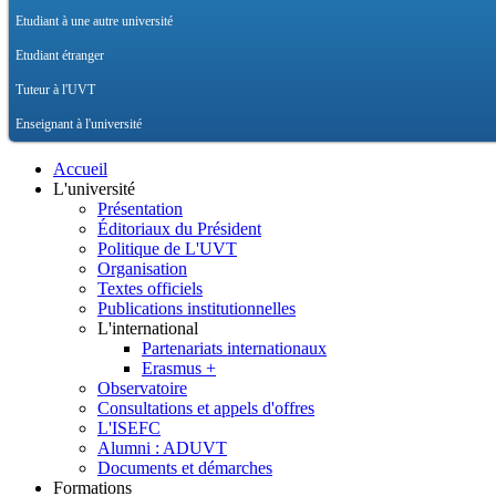
Etudiant à une autre université
Etudiant étranger
Tuteur à l'UVT
Enseignant à l'université
Accueil
L'université
Présentation
Éditoriaux du Président
Politique de L'UVT
Organisation
Textes officiels
Publications institutionnelles
L'international
Partenariats internationaux
Erasmus +
Observatoire
Consultations et appels d'offres
L'ISEFC
Alumni : ADUVT
Documents et démarches
Formations