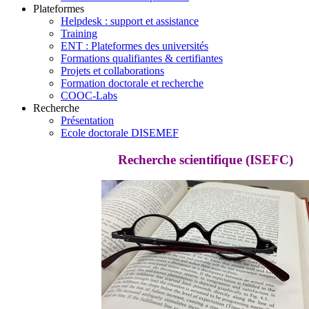
Plateformes
Helpdesk : support et assistance
Training
ENT : Plateformes des universités
Formations qualifiantes & certifiantes
Projets et collaborations
Formation doctorale et recherche
COOC-Labs
Recherche
Présentation
Ecole doctorale DISEMEF
Recherche scientifique (ISEFC)