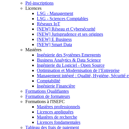
Pré-inscriptions
Licences
LSG - Management
LSG - Sciences Comptables
Réseaux IoT
[NEW] Réseau et Cybersécurité
[NEW] Jurisprudence et ses origines
[NEW] E Business
[NEW] Smart Data
Mastères
Ingénierie des Systèmes Emergents
Business Analytics & Data Science
Ingénierie du Logiciel - Open Source
Optimisation et Modernisation de l’Entreprise
Management intégré : Qualité, Hygiène, Sécurité 
Comptabilité
Ingénierie Financière
Formations Qualifiantes
Formation de formateurs
Formations à l'ISEFC
Mastères professionnels
Licences appliquées
Mastères de recherche
Licences fondamentales
Tableau des frais de paiement