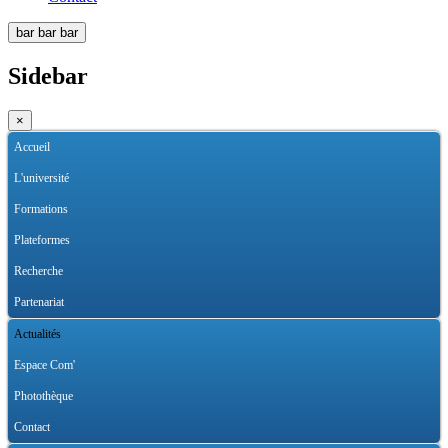
bar
bar
bar
Sidebar
×
Accueil
L'université
Formations
Plateformes
Recherche
Partenariat
Actualités
Espace Com'
Photothèque
Contact