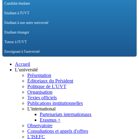
Candidat étudiant
Etudiant à l'UVT
Etudiant à une autre université
Etudiant étranger
Tuteur à l'UVT
Enseignant à l'université
Accueil
L'université
Présentation
Éditoriaux du Président
Politique de L'UVT
Organisation
Textes officiels
Publications institutionnelles
L'international
Partenariats internationaux
Erasmus +
Observatoire
Consultations et appels d'offres
L'ISEFC