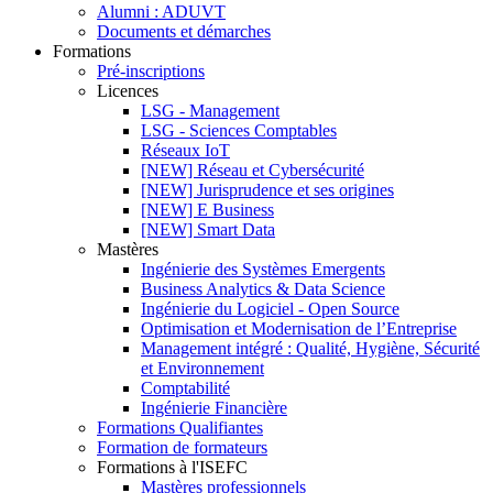
Alumni : ADUVT
Documents et démarches
Formations
Pré-inscriptions
Licences
LSG - Management
LSG - Sciences Comptables
Réseaux IoT
[NEW] Réseau et Cybersécurité
[NEW] Jurisprudence et ses origines
[NEW] E Business
[NEW] Smart Data
Mastères
Ingénierie des Systèmes Emergents
Business Analytics & Data Science
Ingénierie du Logiciel - Open Source
Optimisation et Modernisation de l’Entreprise
Management intégré : Qualité, Hygiène, Sécurité
et Environnement
Comptabilité
Ingénierie Financière
Formations Qualifiantes
Formation de formateurs
Formations à l'ISEFC
Mastères professionnels