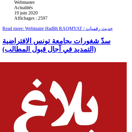
Webmaster
Actualités
19 juin 2020
Affichages : 2597
Read more: Webinaire Hadîth RAQMYAT / حديث رقميات
سدّ شغورات بجامعة تونس الافتراضية
(التمديد في آجال قبول المطالب)