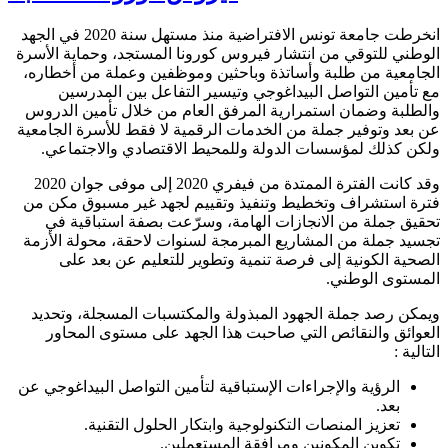
انخرطت جامعة تونس الافتراضية منذ مستهل سنة 2020 في الجهد
الوطني للتوقي من انتشار فيروس كورونا المستجد، وحماية الأسرة
الجامعية من طلبة وأساتذة وباحثين وموظفين وعملة من أخطاره،
مع تأمين التواصل البيداغوجي وتيسير التفاعل بين المدرسين
والطلبة وضمان استمرارية المرفق العام من خلال تأمين الدروس
عن بعد وتوفير جملة من الخدمات الرقمية لا فقط للأسرة الجامعية
ولكن كذلك لمؤسسات الدولة وللمحيط الاقتصادي والاجتماعي.
وقد كانت الفترة الممتدة من فيفري 2020 إلى موفى جوان 2020
فترة استشراف وتخطيط وتنفيذ وتقييم لجهد غير مسبوق مكن من
تحقيق جملة من الانجازات الهامة، وسرّعت بصفة استباقية في
تجسيد جملة من المشاريع المبرمجة لسنوات لاحقة، محولة الأزمة
الصحية الكونية إلى فرصة تنمية وتطوير للتعليم عن بعد على
المستوى الوطني.
ويمكن رصد جملة الجهود المبذولة والمكتسبات المسجلة، وتحديد
العوائق والنقائص التي صاحبت هذا الجهد على مستوى المحاور
التالية :
الرؤية والإجراءات الإستباقية لتأمين التواصل البيداغوجي عن
بعد.
تعزيز المنصات التكنولوجية وابتكار الحلول التقنية.
تكوين المكونين ومرافقة المستعملين.