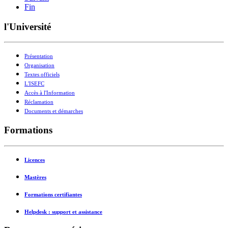
Fin
l'Université
Présentation
Organisation
Textes officiels
L'ISEFC
Accès à l'Information
Réclamation
Documents et démarches
Formations
Licences
Mastères
Formations certifiantes
Helpdesk : support et assistance