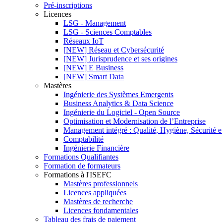
Pré-inscriptions
Licences
LSG - Management
LSG - Sciences Comptables
Réseaux IoT
[NEW] Réseau et Cybersécurité
[NEW] Jurisprudence et ses origines
[NEW] E Business
[NEW] Smart Data
Mastères
Ingénierie des Systèmes Emergents
Business Analytics & Data Science
Ingénierie du Logiciel - Open Source
Optimisation et Modernisation de l’Entreprise
Management intégré : Qualité, Hygiène, Sécurité 
Comptabilité
Ingénierie Financière
Formations Qualifiantes
Formation de formateurs
Formations à l'ISEFC
Mastères professionnels
Licences appliquées
Mastères de recherche
Licences fondamentales
Tableau des frais de paiement