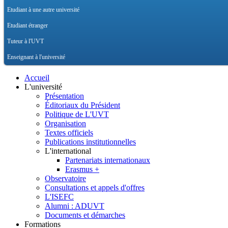
Etudiant à une autre université
Etudiant étranger
Tuteur à l'UVT
Enseignant à l'université
Accueil
L'université
Présentation
Éditoriaux du Président
Politique de L'UVT
Organisation
Textes officiels
Publications institutionnelles
L'international
Partenariats internationaux
Erasmus +
Observatoire
Consultations et appels d'offres
L'ISEFC
Alumni : ADUVT
Documents et démarches
Formations