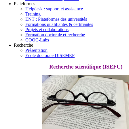
Plateformes
Helpdesk : support et assistance
Training
ENT : Plateformes des universités
Formations qualifiantes & certifiantes
Projets et collaborations
Formation doctorale et recherche
COOC-Labs
Recherche
Présentation
Ecole doctorale DISEMEF
Recherche scientifique (ISEFC)