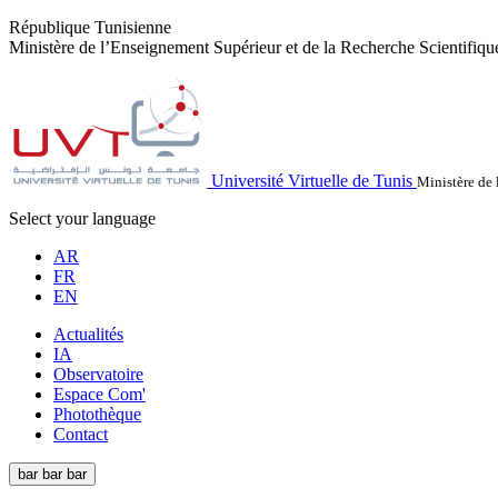
République Tunisienne
Ministère de l’Enseignement Supérieur et de la Recherche Scientifiqu
Université Virtuelle de Tunis
Ministère de 
Select your language
AR
FR
EN
Actualités
IA
Observatoire
Espace Com'
Photothèque
Contact
bar
bar
bar