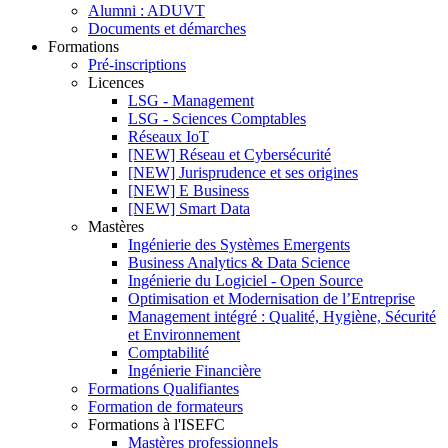
Alumni : ADUVT
Documents et démarches
Formations
Pré-inscriptions
Licences
LSG - Management
LSG - Sciences Comptables
Réseaux IoT
[NEW] Réseau et Cybersécurité
[NEW] Jurisprudence et ses origines
[NEW] E Business
[NEW] Smart Data
Mastères
Ingénierie des Systèmes Emergents
Business Analytics & Data Science
Ingénierie du Logiciel - Open Source
Optimisation et Modernisation de l’Entreprise
Management intégré : Qualité, Hygiène, Sécurité
et Environnement
Comptabilité
Ingénierie Financière
Formations Qualifiantes
Formation de formateurs
Formations à l'ISEFC
Mastères professionnels