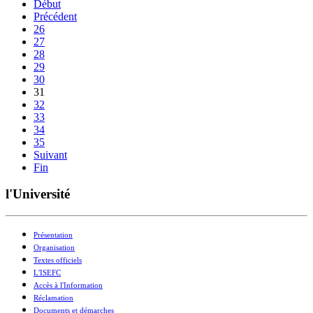
Début
Précédent
26
27
28
29
30
31
32
33
34
35
Suivant
Fin
l'Université
Présentation
Organisation
Textes officiels
L'ISEFC
Accès à l'Information
Réclamation
Documents et démarches