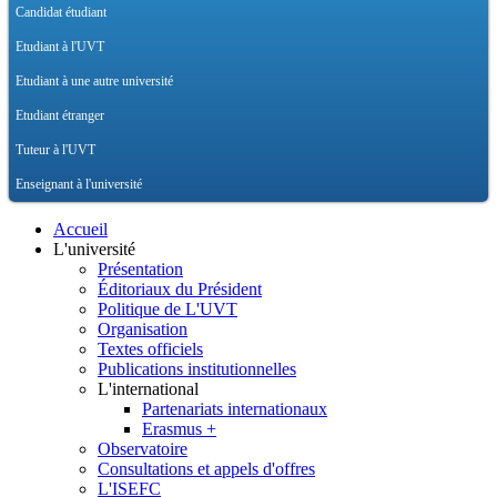
Candidat étudiant
Etudiant à l'UVT
Etudiant à une autre université
Etudiant étranger
Tuteur à l'UVT
Enseignant à l'université
Accueil
L'université
Présentation
Éditoriaux du Président
Politique de L'UVT
Organisation
Textes officiels
Publications institutionnelles
L'international
Partenariats internationaux
Erasmus +
Observatoire
Consultations et appels d'offres
L'ISEFC