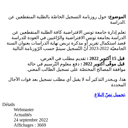
الموضوع:
حول روزنامة التسجيل الخاصّة بالطلبة المنقطعين عن
الدراسة.
تعلم إدارة جامعة تونس الافتراضية كافة الطلبة المنقطعين عن
الدراسة بجامعة تونس الافتراضية والرّاغبين في العودة للدراسة
قصد استكمال تقرير أو مذكرة تربص نهاية الدراسات بعنوان السنة
الجامعيّة 2022-2023 أنّ التّسجيل سيتمّ حسب الرّوزنامة التالية
تقديم مطلب في الغرض،
:
2022
أكتوبر
15
قبل
دفع معلوم التّرسيم في حالة
:
2022
قبل موفّى أكتوبر
موافقة المصالح المختصّة على تسجيل الطالب المعني.
هذا، ويـجدر التذكير أنه لا يقبل أي مطلب تسجيل بعد فوات الآجال
المحددة
تحميل نصّ البلاغ
.
Détails
Webmaster
Actualités
24 septembre 2022
Affichages : 3669