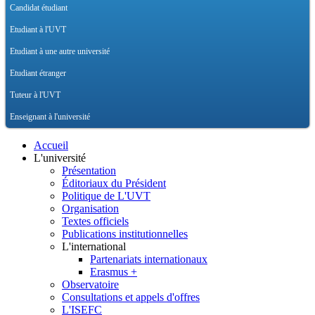
Candidat étudiant
Etudiant à l'UVT
Etudiant à une autre université
Etudiant étranger
Tuteur à l'UVT
Enseignant à l'université
Accueil
L'université
Présentation
Éditoriaux du Président
Politique de L'UVT
Organisation
Textes officiels
Publications institutionnelles
L'international
Partenariats internationaux
Erasmus +
Observatoire
Consultations et appels d'offres
L'ISEFC