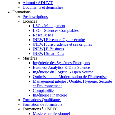
Alumni : ADUVT
Documents et démarches
Formations
Pré-inscriptions
Licences
LSG - Management
LSG - Sciences Comptables
Réseaux IoT
[NEW] Réseau et Cybersécurité
[NEW] Jurisprudence et ses origines
[NEW] E Business
[NEW] Smart Data
Mastères
Ingénierie des Systèmes Emergents
Business Analytics & Data Science
Ingénierie du Logiciel - Open Source
Optimisation et Modernisation de l’Entreprise
Management intégré : Qualité, Hygiène, Sécurité
et Environnement
Comptabilité
Ingénierie Financière
Formations Qualifiantes
Formation de formateurs
Formations à l'ISEFC
Mastères professionnels