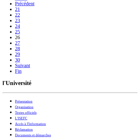
Précédent
21
22
23
24
25
26
27
28
29
30
Suivant
Fin
l'Université
Présentation
Organisation
Textes officiels
L'ISEFC
Accès à l'Information
Réclamation
Documents et démarches