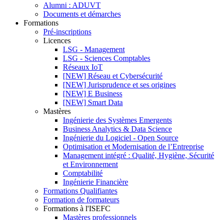
Alumni : ADUVT
Documents et démarches
Formations
Pré-inscriptions
Licences
LSG - Management
LSG - Sciences Comptables
Réseaux IoT
[NEW] Réseau et Cybersécurité
[NEW] Jurisprudence et ses origines
[NEW] E Business
[NEW] Smart Data
Mastères
Ingénierie des Systèmes Emergents
Business Analytics & Data Science
Ingénierie du Logiciel - Open Source
Optimisation et Modernisation de l’Entreprise
Management intégré : Qualité, Hygiène, Sécurité
et Environnement
Comptabilité
Ingénierie Financière
Formations Qualifiantes
Formation de formateurs
Formations à l'ISEFC
Mastères professionnels