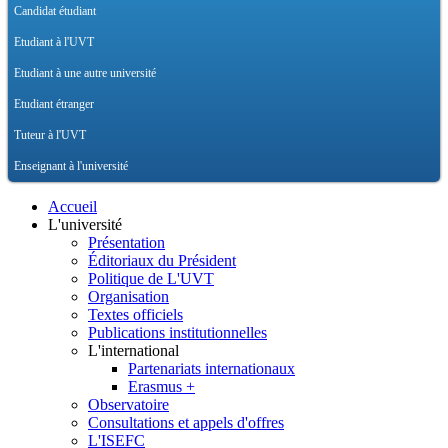
Candidat étudiant
Etudiant à l'UVT
Etudiant à une autre université
Etudiant étranger
Tuteur à l'UVT
Enseignant à l'université
Accueil
L'université
Présentation
Éditoriaux du Président
Politique de L'UVT
Organisation
Textes officiels
Publications institutionnelles
L'international
Partenariats internationaux
Erasmus +
Observatoire
Consultations et appels d'offres
L'ISEFC