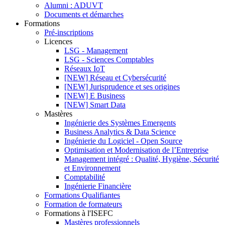
Alumni : ADUVT
Documents et démarches
Formations
Pré-inscriptions
Licences
LSG - Management
LSG - Sciences Comptables
Réseaux IoT
[NEW] Réseau et Cybersécurité
[NEW] Jurisprudence et ses origines
[NEW] E Business
[NEW] Smart Data
Mastères
Ingénierie des Systèmes Emergents
Business Analytics & Data Science
Ingénierie du Logiciel - Open Source
Optimisation et Modernisation de l’Entreprise
Management intégré : Qualité, Hygiène, Sécurité
et Environnement
Comptabilité
Ingénierie Financière
Formations Qualifiantes
Formation de formateurs
Formations à l'ISEFC
Mastères professionnels