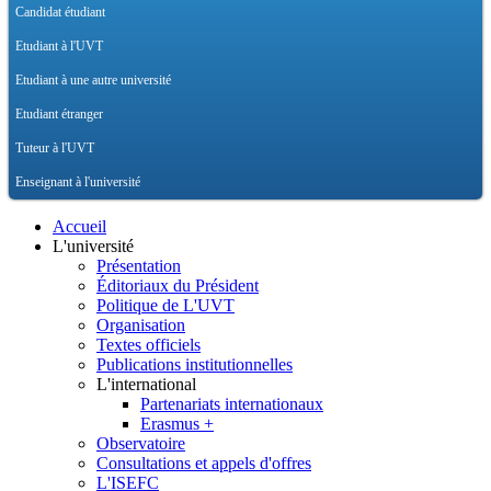
Candidat étudiant
Etudiant à l'UVT
Etudiant à une autre université
Etudiant étranger
Tuteur à l'UVT
Enseignant à l'université
Accueil
L'université
Présentation
Éditoriaux du Président
Politique de L'UVT
Organisation
Textes officiels
Publications institutionnelles
L'international
Partenariats internationaux
Erasmus +
Observatoire
Consultations et appels d'offres
L'ISEFC