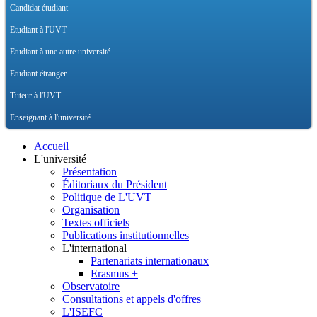
Candidat étudiant
Etudiant à l'UVT
Etudiant à une autre université
Etudiant étranger
Tuteur à l'UVT
Enseignant à l'université
Accueil
L'université
Présentation
Éditoriaux du Président
Politique de L'UVT
Organisation
Textes officiels
Publications institutionnelles
L'international
Partenariats internationaux
Erasmus +
Observatoire
Consultations et appels d'offres
L'ISEFC