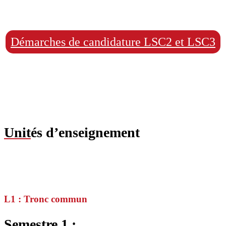
Démarches de candidature LSC2 et LSC3
Unit
és d’enseignement
L1 : Tronc commun
Sem
estre 1 :