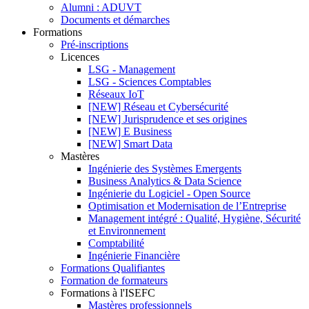
Alumni : ADUVT
Documents et démarches
Formations
Pré-inscriptions
Licences
LSG - Management
LSG - Sciences Comptables
Réseaux IoT
[NEW] Réseau et Cybersécurité
[NEW] Jurisprudence et ses origines
[NEW] E Business
[NEW] Smart Data
Mastères
Ingénierie des Systèmes Emergents
Business Analytics & Data Science
Ingénierie du Logiciel - Open Source
Optimisation et Modernisation de l’Entreprise
Management intégré : Qualité, Hygiène, Sécurité
et Environnement
Comptabilité
Ingénierie Financière
Formations Qualifiantes
Formation de formateurs
Formations à l'ISEFC
Mastères professionnels