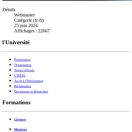
Détails
Webmaster
Catégorie (fr-fr)
25 juin 2024
Affichages : 22667
l'Université
Présentation
Organisation
Textes officiels
L'ISEFC
Accès à l'Information
Réclamation
Documents et démarches
Formations
Licences
Mastères