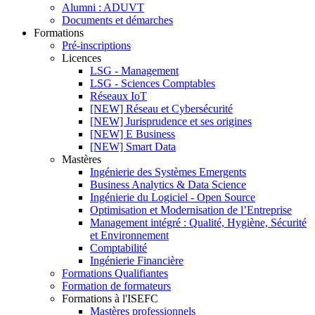
Alumni : ADUVT
Documents et démarches
Formations
Pré-inscriptions
Licences
LSG - Management
LSG - Sciences Comptables
Réseaux IoT
[NEW] Réseau et Cybersécurité
[NEW] Jurisprudence et ses origines
[NEW] E Business
[NEW] Smart Data
Mastères
Ingénierie des Systèmes Emergents
Business Analytics & Data Science
Ingénierie du Logiciel - Open Source
Optimisation et Modernisation de l’Entreprise
Management intégré : Qualité, Hygiène, Sécurité
et Environnement
Comptabilité
Ingénierie Financière
Formations Qualifiantes
Formation de formateurs
Formations à l'ISEFC
Mastères professionnels