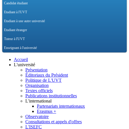
Candidat étudiant
Etudiant à l'UVT
Etudiant à une autre université
Etudiant étranger
Tuteur à l'UVT
Enseignant à l'université
Accueil
L'université
Présentation
Éditoriaux du Président
Politique de L'UVT
Organisation
Textes officiels
Publications institutionnelles
L'international
Partenariats internationaux
Erasmus +
Observatoire
Consultations et appels d'offres
L'ISEFC