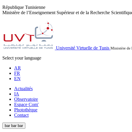
République Tunisienne
Ministère de l’Enseignement Supérieur et de la Recherche Scientifiqu
Université Virtuelle de Tunis
Ministère de 
Select your language
AR
FR
EN
Actualités
IA
Observatoire
Espace Com'
Photothèque
Contact
bar
bar
bar