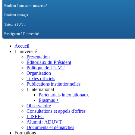
Etudiant à une autre université
Etudiant étranger
Tuteur à l'UVT
Enseignant à l'université
Accueil
L'université
Présentation
Éditoriaux du Président
Politique de L'UVT
Organisation
Textes officiels
Publications institutionnelles
L'international
Partenariats internationaux
Erasmus +
Observatoire
Consultations et appels d'offres
L'ISEFC
Alumni : ADUVT
Documents et démarches
Formations