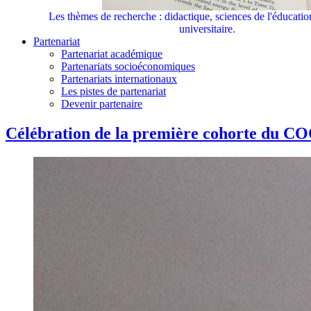
Les thèmes de recherche : didactique, sciences de l'éducati
universitaire.
Partenariat
Partenariat académique
Partenariats socioéconomiques
Partenariats internationaux
Les pistes de partenariat
Devenir partenaire
Célébration de la première cohorte du C