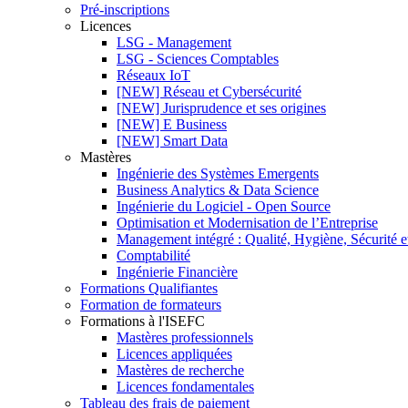
Pré-inscriptions
Licences
LSG - Management
LSG - Sciences Comptables
Réseaux IoT
[NEW] Réseau et Cybersécurité
[NEW] Jurisprudence et ses origines
[NEW] E Business
[NEW] Smart Data
Mastères
Ingénierie des Systèmes Emergents
Business Analytics & Data Science
Ingénierie du Logiciel - Open Source
Optimisation et Modernisation de l’Entreprise
Management intégré : Qualité, Hygiène, Sécurité 
Comptabilité
Ingénierie Financière
Formations Qualifiantes
Formation de formateurs
Formations à l'ISEFC
Mastères professionnels
Licences appliquées
Mastères de recherche
Licences fondamentales
Tableau des frais de paiement