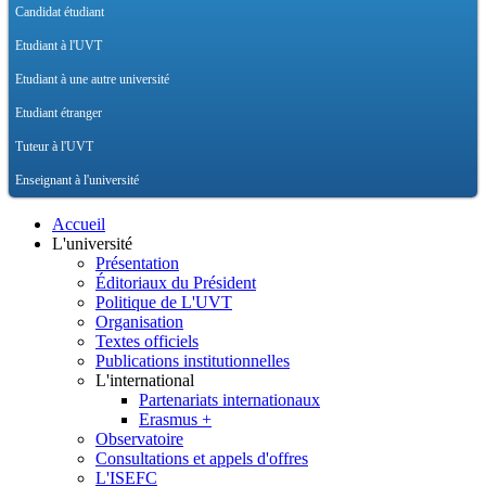
Candidat étudiant
Etudiant à l'UVT
Etudiant à une autre université
Etudiant étranger
Tuteur à l'UVT
Enseignant à l'université
Accueil
L'université
Présentation
Éditoriaux du Président
Politique de L'UVT
Organisation
Textes officiels
Publications institutionnelles
L'international
Partenariats internationaux
Erasmus +
Observatoire
Consultations et appels d'offres
L'ISEFC