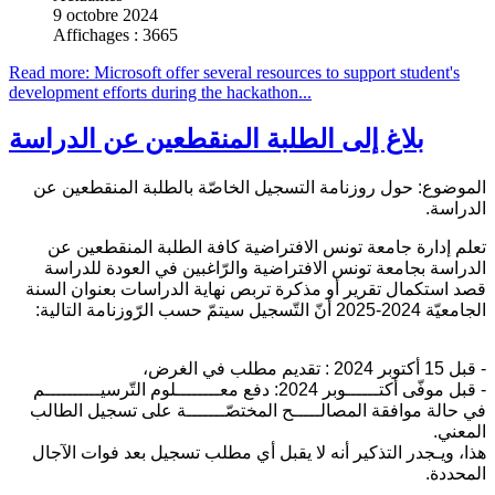
9 octobre 2024
Affichages : 3665
Read more: Microsoft offer several resources to support student's
development efforts during the hackathon...
بلاغ إلى الطلبة المنقطعين عن الدراسة
الموضوع: حول روزنامة التسجيل الخاصّة بالطلبة المنقطعين عن
الدراسة.
تعلم إدارة جامعة تونس الافتراضية كافة الطلبة المنقطعين عن
الدراسة بجامعة تونس الافتراضية والرّاغبين في العودة للدراسة
قصد استكمال تقرير أو مذكرة تربص نهاية الدراسات بعنوان السنة
الجامعيّة 2024-2025 أنّ التّسجيل سيتمّ حسب الرّوزنامة التالية:
- قبل 15 أكتوبر 2024 : تقديم مطلب في الغرض،
- قبل موفّى أكتــــــوبر 2024: دفع معــــــــلوم التّرسيــــــــــم
في حالة موافقة المصالـــــح المختصّـــــــة على تسجيل الطالب
المعني.
هذا، ويـجدر التذكير أنه لا يقبل أي مطلب تسجيل بعد فوات الآجال
المحددة.