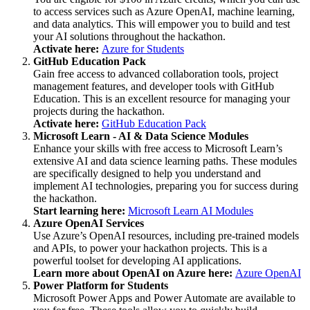
to access services such as Azure OpenAI, machine learning,
and data analytics. This will empower you to build and test
your AI solutions throughout the hackathon.
Activate here:
Azure for Students
GitHub Education Pack
Gain free access to advanced collaboration tools, project
management features, and developer tools with GitHub
Education. This is an excellent resource for managing your
projects during the hackathon.
Activate here:
GitHub Education Pack
Microsoft Learn - AI & Data Science Modules
Enhance your skills with free access to Microsoft Learn’s
extensive AI and data science learning paths. These modules
are specifically designed to help you understand and
implement AI technologies, preparing you for success during
the hackathon.
Start learning here:
Microsoft Learn AI Modules
Azure OpenAI Services
Use Azure’s OpenAI resources, including pre-trained models
and APIs, to power your hackathon projects. This is a
powerful toolset for developing AI applications.
Learn more about OpenAI on Azure here:
Azure OpenAI
Power Platform for Students
Microsoft Power Apps and Power Automate are available to