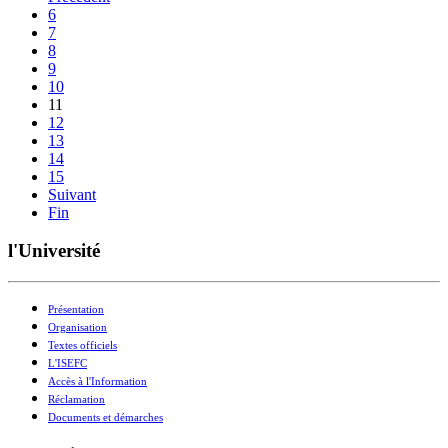
6
7
8
9
10
11
12
13
14
15
Suivant
Fin
l'Université
Présentation
Organisation
Textes officiels
L'ISEFC
Accès à l'Information
Réclamation
Documents et démarches