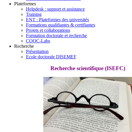
Plateformes
Helpdesk : support et assistance
Training
ENT : Plateformes des universités
Formations qualifiantes & certifiantes
Projets et collaborations
Formation doctorale et recherche
COOC-Labs
Recherche
Présentation
Ecole doctorale DISEMEF
Recherche scientifique (ISEFC)