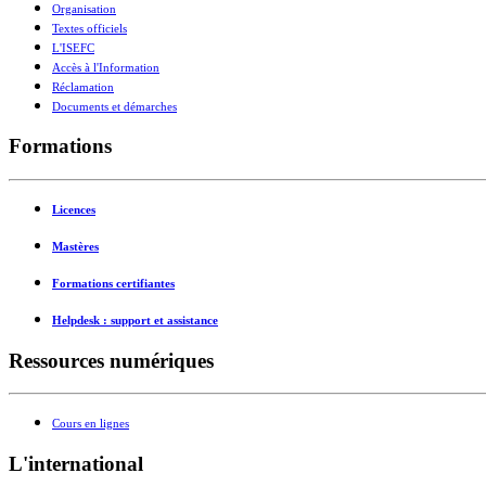
Organisation
Textes officiels
L'ISEFC
Accès à l'Information
Réclamation
Documents et démarches
Formations
Licences
Mastères
Formations certifiantes
Helpdesk : support et assistance
Ressources numériques
Cours en lignes
L'international