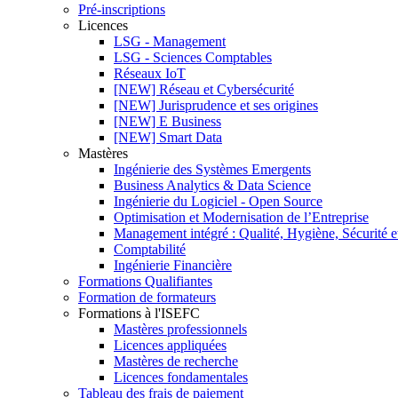
Pré-inscriptions
Licences
LSG - Management
LSG - Sciences Comptables
Réseaux IoT
[NEW] Réseau et Cybersécurité
[NEW] Jurisprudence et ses origines
[NEW] E Business
[NEW] Smart Data
Mastères
Ingénierie des Systèmes Emergents
Business Analytics & Data Science
Ingénierie du Logiciel - Open Source
Optimisation et Modernisation de l’Entreprise
Management intégré : Qualité, Hygiène, Sécurité 
Comptabilité
Ingénierie Financière
Formations Qualifiantes
Formation de formateurs
Formations à l'ISEFC
Mastères professionnels
Licences appliquées
Mastères de recherche
Licences fondamentales
Tableau des frais de paiement