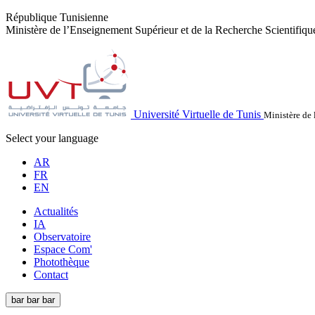
République Tunisienne
Ministère de l’Enseignement Supérieur et de la Recherche Scientifiqu
Université Virtuelle de Tunis
Ministère de 
Select your language
AR
FR
EN
Actualités
IA
Observatoire
Espace Com'
Photothèque
Contact
bar
bar
bar