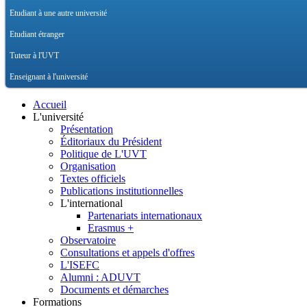
Etudiant à une autre université
Etudiant étranger
Tuteur à l'UVT
Enseignant à l'université
Accueil
L'université
Présentation
Éditoriaux du Président
Politique de L'UVT
Organisation
Textes officiels
Publications institutionnelles
L'international
Partenariats internationaux
Erasmus +
Observatoire
Consultations et appels d'offres
L'ISEFC
Alumni : ADUVT
Documents et démarches
Formations