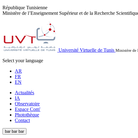
République Tunisienne
Ministère de l’Enseignement Supérieur et de la Recherche Scientifiqu
Université Virtuelle de Tunis
Ministère de 
Select your language
AR
FR
EN
Actualités
IA
Observatoire
Espace Com'
Photothèque
Contact
bar
bar
bar