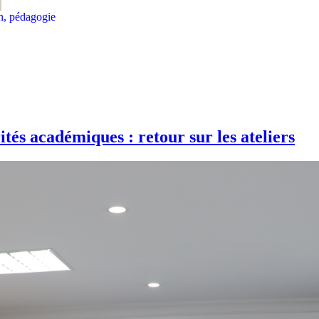
on, pédagogie
rités académiques : retour sur les ateliers