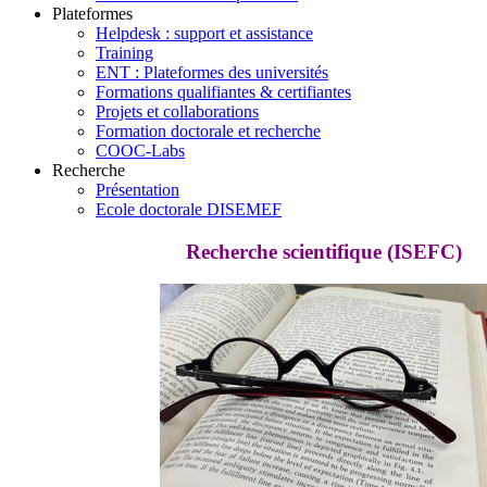
Plateformes
Helpdesk : support et assistance
Training
ENT : Plateformes des universités
Formations qualifiantes & certifiantes
Projets et collaborations
Formation doctorale et recherche
COOC-Labs
Recherche
Présentation
Ecole doctorale DISEMEF
Recherche scientifique (ISEFC)