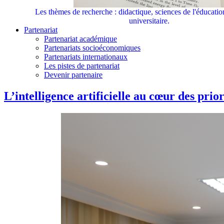
Les thèmes de recherche : didactique, sciences de l'éducati
universitaire.
Partenariat
Partenariat académique
Partenariats socioéconomiques
Partenariats internationaux
Les pistes de partenariat
Devenir partenaire
L’intelligence artificielle au cœur des prio