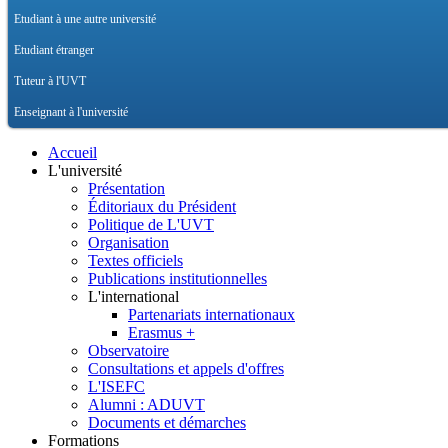
Etudiant à une autre université
Etudiant étranger
Tuteur à l'UVT
Enseignant à l'université
Accueil
L'université
Présentation
Éditoriaux du Président
Politique de L'UVT
Organisation
Textes officiels
Publications institutionnelles
L'international
Partenariats internationaux
Erasmus +
Observatoire
Consultations et appels d'offres
L'ISEFC
Alumni : ADUVT
Documents et démarches
Formations