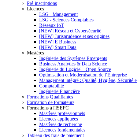
Pré-inscriptions
Licences
LSG - Management
LSG - Sciences Comptables
Réseaux IoT
[NEW] Réseau et Cybersécurité
[NEW] Jurisprudence et ses origines
[NEW] E Business
[NEW] Smart Data
Mastères
Ingénierie des Systèmes Emergents
Business Analytics & Data Science
Ingénierie du Logiciel - Open Source
Optimisation et Modernisation de l’Entreprise
Management intégré : Qualité, Hygiène, Sécurité 
Comptabilité
Ingénierie Financière
Formations Qualifiantes
Formation de formateurs
Formations à l'ISEFC
Mastères professionnels
Licences appliquées
Mastères de recherche
Licences fondamentales
Tableau des frais de paiement