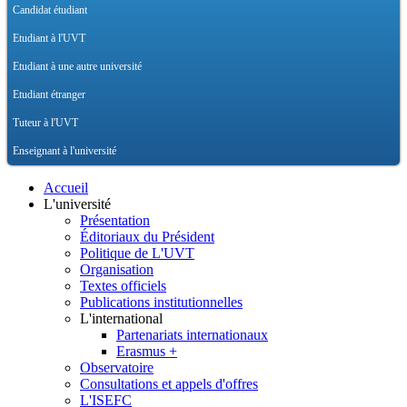
Candidat étudiant
Etudiant à l'UVT
Etudiant à une autre université
Etudiant étranger
Tuteur à l'UVT
Enseignant à l'université
Accueil
L'université
Présentation
Éditoriaux du Président
Politique de L'UVT
Organisation
Textes officiels
Publications institutionnelles
L'international
Partenariats internationaux
Erasmus +
Observatoire
Consultations et appels d'offres
L'ISEFC