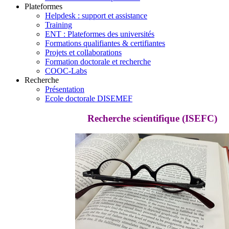
Plateformes
Helpdesk : support et assistance
Training
ENT : Plateformes des universités
Formations qualifiantes & certifiantes
Projets et collaborations
Formation doctorale et recherche
COOC-Labs
Recherche
Présentation
Ecole doctorale DISEMEF
Recherche scientifique (ISEFC)