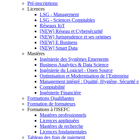
Pré-inscriptions
Licences
LSG - Management
LSG - Sciences Comptables
Réseaux IoT
[NEW] Réseau et Cybersécurité
[NEW] Jurisprudence et ses origines
[NEW] E Business
[NEW] Smart Data
Mastères
Ingénierie des Systèmes Emergents
Business Analytics & Data Science
Ingénierie du Logiciel - Open Source
Optimisation et Modernisation de l’Entreprise
Management intégré : Qualité, Hygiène, Sécurité 
Comptabilité
Ingénierie Financière
Formations Qualifiantes
Formation de formateurs
Formations à l'ISEFC
Mastères professionnels
Licences appliquées
Mastères de recherche
Licences fondamentales
Tableau des frais de paiement