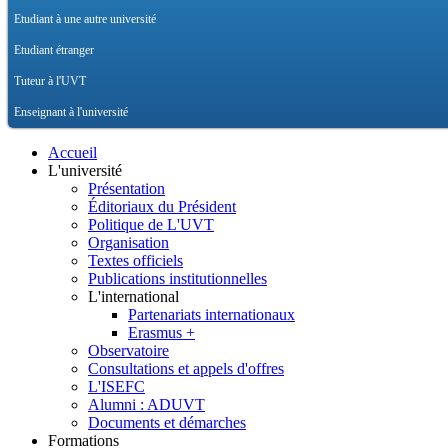
Etudiant à une autre université
Etudiant étranger
Tuteur à l'UVT
Enseignant à l'université
Accueil
L'université
Présentation
Éditoriaux du Président
Politique de L'UVT
Organisation
Textes officiels
Publications institutionnelles
L'international
Partenariats internationaux
Erasmus +
Observatoire
Consultations et appels d'offres
L'ISEFC
Alumni : ADUVT
Documents et démarches
Formations