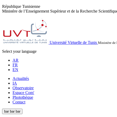
République Tunisienne
Ministère de l’Enseignement Supérieur et de la Recherche Scientifiqu
Université Virtuelle de Tunis
Ministère de 
Select your language
AR
FR
EN
Actualités
IA
Observatoire
Espace Com'
Photothèque
Contact
bar
bar
bar