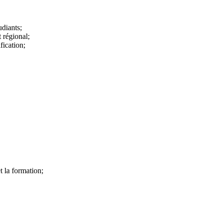
udiants;
t régional;
fication;
t la formation;