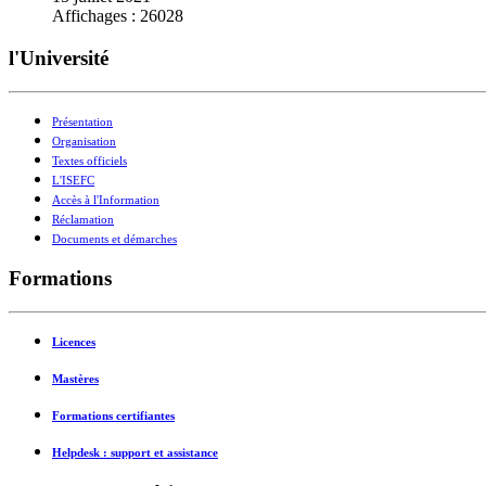
Affichages : 26028
l'Université
Présentation
Organisation
Textes officiels
L'ISEFC
Accès à l'Information
Réclamation
Documents et démarches
Formations
Licences
Mastères
Formations certifiantes
Helpdesk : support et assistance