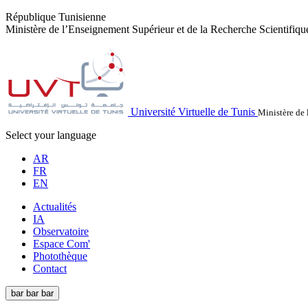
République Tunisienne
Ministère de l’Enseignement Supérieur et de la Recherche Scientifiqu
Université Virtuelle de Tunis
Ministère de 
Select your language
AR
FR
EN
Actualités
IA
Observatoire
Espace Com'
Photothèque
Contact
bar
bar
bar