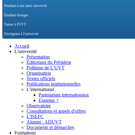
Etudiant à une autre université
Etudiant étranger
Tuteur à l'UVT
Enseignant à l'université
Accueil
L'université
Présentation
Éditoriaux du Président
Politique de L'UVT
Organisation
Textes officiels
Publications institutionnelles
L'international
Partenariats internationaux
Erasmus +
Observatoire
Consultations et appels d'offres
L'ISEFC
Alumni : ADUVT
Documents et démarches
Formations