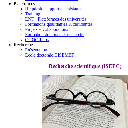
Plateformes
Helpdesk : support et assistance
Training
ENT : Plateformes des universités
Formations qualifiantes & certifiantes
Projets et collaborations
Formation doctorale et recherche
COOC-Labs
Recherche
Présentation
Ecole doctorale DISEMEF
Recherche scientifique (ISEFC)