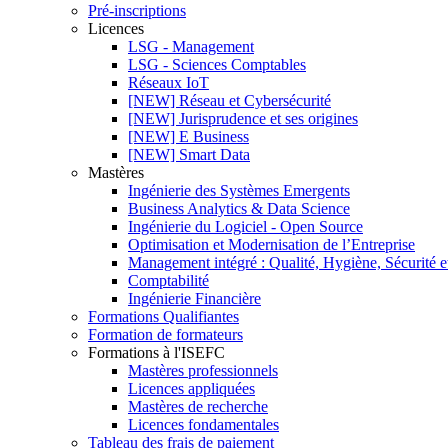
Pré-inscriptions
Licences
LSG - Management
LSG - Sciences Comptables
Réseaux IoT
[NEW] Réseau et Cybersécurité
[NEW] Jurisprudence et ses origines
[NEW] E Business
[NEW] Smart Data
Mastères
Ingénierie des Systèmes Emergents
Business Analytics & Data Science
Ingénierie du Logiciel - Open Source
Optimisation et Modernisation de l’Entreprise
Management intégré : Qualité, Hygiène, Sécurité 
Comptabilité
Ingénierie Financière
Formations Qualifiantes
Formation de formateurs
Formations à l'ISEFC
Mastères professionnels
Licences appliquées
Mastères de recherche
Licences fondamentales
Tableau des frais de paiement