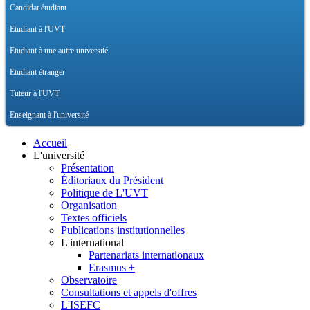
Candidat étudiant
Etudiant à l'UVT
Etudiant à une autre université
Etudiant étranger
Tuteur à l'UVT
Enseignant à l'université
Accueil
L'université
Présentation
Éditoriaux du Président
Politique de L'UVT
Organisation
Textes officiels
Publications institutionnelles
L'international
Partenariats internationaux
Erasmus +
Observatoire
Consultations et appels d'offres
L'ISEFC