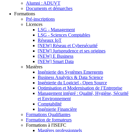
Alumni : ADUVT
Documents et démarches
Formations
Pré-inscriptions
Licences
LSG - Management
LSG - Sciences Comptables
Réseaux IoT
[NEW] Réseau et Cybersécurité
[NEW] Jurisprudence et ses origines
[NEW] E Business
[NEW] Smart Data
Mastères
Ingénierie des Systèmes Emergents
Business Analytics & Data Science
Ingénierie du Logiciel - Open Source
Optimisation et Modernisation de l’Entreprise
Management intégré : Qualité, Hygiène, Sécurité
et Environnement
Comptabilité
Ingénierie Financière
Formations Qualifiantes
Formation de formateurs
Formations à l'ISEFC
Mastères professionnels