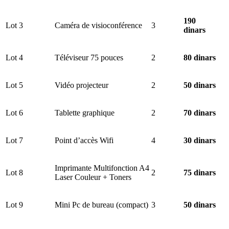
190
Lot 3
Caméra de visioconférence
3
dinars
Lot 4
Téléviseur 75 pouces
2
80 dinars
Lot 5
Vidéo projecteur
2
50 dinars
Lot 6
Tablette graphique
2
70 dinars
Lot 7
Point d’accès Wifi
4
30 dinars
Imprimante Multifonction A4
Lot 8
2
75 dinars
Laser Couleur + Toners
Lot 9
Mini Pc de bureau (compact)
3
50 dinars