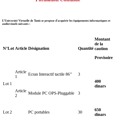
L’Université Virtuelle de Tunis se propose d'acquérir les équipements informatiques et
audiovisuels suivants :
Montant
de la
N°Lot
Article
Désignation
Quantité
caution
Provisoire
Article
Ecran Interactif tactile 86’’
3
1
400
Lot 1
dinars
Article
Module PC OPS-Pluggable
3
2
650
Lot 2
PC portables
30
dinars