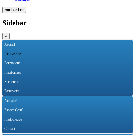
bar
bar
bar
Sidebar
×
Accueil
L'université
Formations
Plateformes
Recherche
Partenariat
Actualités
Espace Com'
Photothèque
Contact