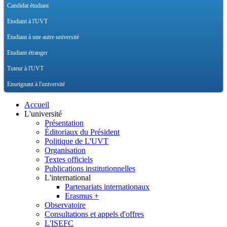
Candidat étudiant
Etudiant à l'UVT
Etudiant à une autre université
Etudiant étranger
Tuteur à l'UVT
Enseignant à l'université
Accueil
L'université
Présentation
Éditoriaux du Président
Politique de L'UVT
Organisation
Textes officiels
Publications institutionnelles
L'international
Partenariats internationaux
Erasmus +
Observatoire
Consultations et appels d'offres
L'ISEFC