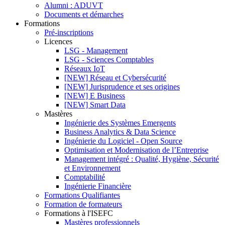
Alumni : ADUVT
Documents et démarches
Formations
Pré-inscriptions
Licences
LSG - Management
LSG - Sciences Comptables
Réseaux IoT
[NEW] Réseau et Cybersécurité
[NEW] Jurisprudence et ses origines
[NEW] E Business
[NEW] Smart Data
Mastères
Ingénierie des Systèmes Emergents
Business Analytics & Data Science
Ingénierie du Logiciel - Open Source
Optimisation et Modernisation de l’Entreprise
Management intégré : Qualité, Hygiène, Sécurité
et Environnement
Comptabilité
Ingénierie Financière
Formations Qualifiantes
Formation de formateurs
Formations à l'ISEFC
Mastères professionnels