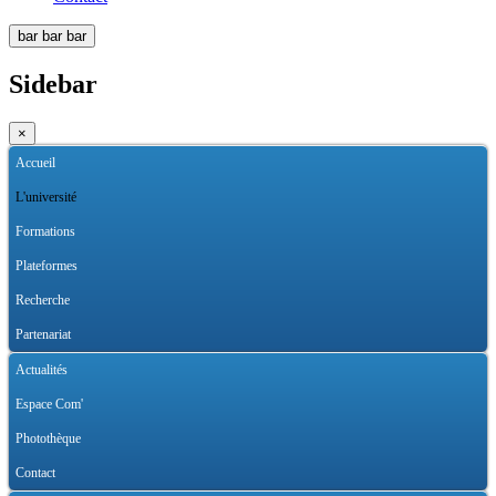
bar
bar
bar
Sidebar
×
Accueil
L'université
Formations
Plateformes
Recherche
Partenariat
Actualités
Espace Com'
Photothèque
Contact