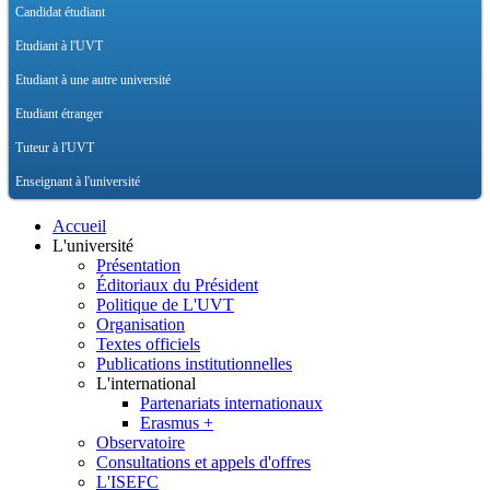
Candidat étudiant
Etudiant à l'UVT
Etudiant à une autre université
Etudiant étranger
Tuteur à l'UVT
Enseignant à l'université
Accueil
L'université
Présentation
Éditoriaux du Président
Politique de L'UVT
Organisation
Textes officiels
Publications institutionnelles
L'international
Partenariats internationaux
Erasmus +
Observatoire
Consultations et appels d'offres
L'ISEFC