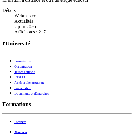
formation à distance et du numérique éducatif.
Détails
Webmaster
Actualités
2 juin 2026
Affichages : 217
l'Université
Présentation
Organisation
Textes officiels
L'ISEFC
Accès à l'Information
Réclamation
Documents et démarches
Formations
Licences
Mastères