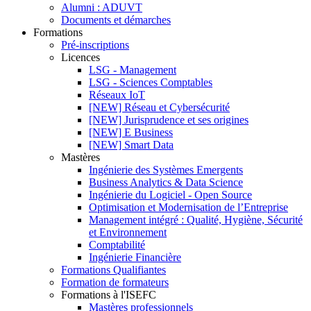
Alumni : ADUVT
Documents et démarches
Formations
Pré-inscriptions
Licences
LSG - Management
LSG - Sciences Comptables
Réseaux IoT
[NEW] Réseau et Cybersécurité
[NEW] Jurisprudence et ses origines
[NEW] E Business
[NEW] Smart Data
Mastères
Ingénierie des Systèmes Emergents
Business Analytics & Data Science
Ingénierie du Logiciel - Open Source
Optimisation et Modernisation de l’Entreprise
Management intégré : Qualité, Hygiène, Sécurité
et Environnement
Comptabilité
Ingénierie Financière
Formations Qualifiantes
Formation de formateurs
Formations à l'ISEFC
Mastères professionnels