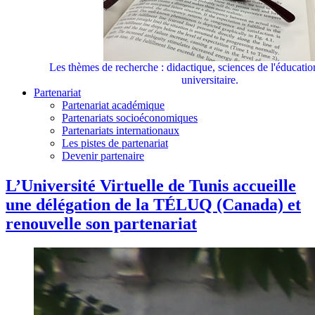
Les thèmes de recherche : didactique, sciences de l'éducati
universitaire.
Partenariat
Partenariat académique
Partenariats socioéconomiques
Partenariats internationaux
Les pistes de partenariat
Devenir partenaire
L’Université Virtuelle de Tunis accueille
une délégation de la TÉLUQ (Canada) et
renouvelle son partenariat