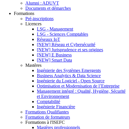
Alumni : ADUVT
Documents et démarches
Formations
Pré-inscriptions
Licences
LSG - Management
LSG - Sciences Comptables
Réseaux IoT
[NEW] Réseau et Cybersécurité
[NEW] Jurisprudence et ses origines
[NEW] E Business
[NEW] Smart Data
Mastères
Ingénierie des Systèmes Emergents
Business Analytics & Data Science
Ingénierie du Logiciel - Open Source
Optimisation et Modernisation de l’Entreprise
Management intégré : Qualité, Hygiène, Sécurité
et Environnement
Comptabilité
Ingénierie Financière
Formations Qualifiantes
Formation de formateurs
Formations à l'ISEFC
Mastères professionnels