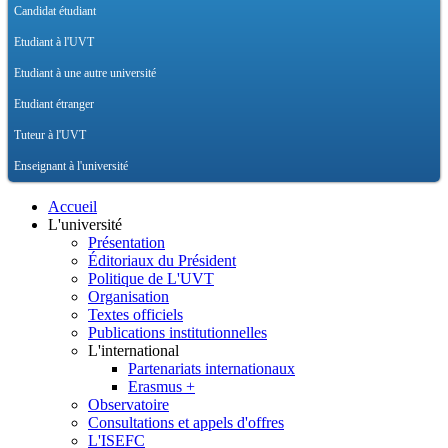
Candidat étudiant
Etudiant à l'UVT
Etudiant à une autre université
Etudiant étranger
Tuteur à l'UVT
Enseignant à l'université
Accueil
L'université
Présentation
Éditoriaux du Président
Politique de L'UVT
Organisation
Textes officiels
Publications institutionnelles
L'international
Partenariats internationaux
Erasmus +
Observatoire
Consultations et appels d'offres
L'ISEFC