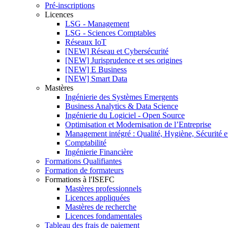
Pré-inscriptions
Licences
LSG - Management
LSG - Sciences Comptables
Réseaux IoT
[NEW] Réseau et Cybersécurité
[NEW] Jurisprudence et ses origines
[NEW] E Business
[NEW] Smart Data
Mastères
Ingénierie des Systèmes Emergents
Business Analytics & Data Science
Ingénierie du Logiciel - Open Source
Optimisation et Modernisation de l’Entreprise
Management intégré : Qualité, Hygiène, Sécurité 
Comptabilité
Ingénierie Financière
Formations Qualifiantes
Formation de formateurs
Formations à l'ISEFC
Mastères professionnels
Licences appliquées
Mastères de recherche
Licences fondamentales
Tableau des frais de paiement