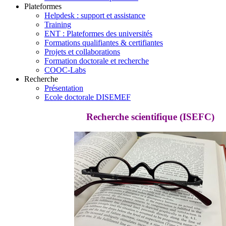
Plateformes
Helpdesk : support et assistance
Training
ENT : Plateformes des universités
Formations qualifiantes & certifiantes
Projets et collaborations
Formation doctorale et recherche
COOC-Labs
Recherche
Présentation
Ecole doctorale DISEMEF
Recherche scientifique (ISEFC)