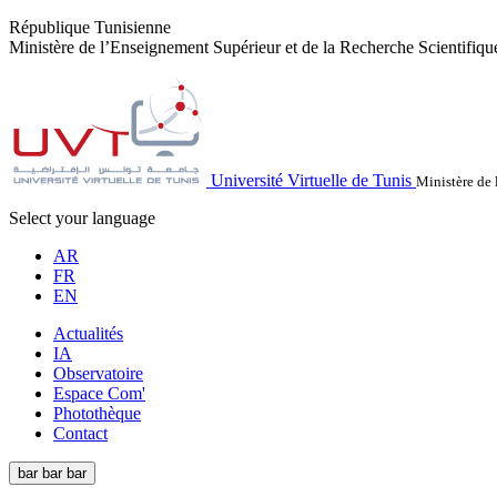
République Tunisienne
Ministère de l’Enseignement Supérieur et de la Recherche Scientifiqu
Université Virtuelle de Tunis
Ministère de 
Select your language
AR
FR
EN
Actualités
IA
Observatoire
Espace Com'
Photothèque
Contact
bar
bar
bar