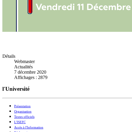
Détails
Webmaster
Actualités
7 décembre 2020
Affichages : 2879
l'Université
Présentation
Organisation
Textes officiels
L'ISEFC
Accès à l'Information