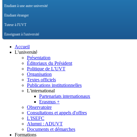
Etudiant à une autre université
Etudiant étranger
Tuteur à l'UVT
Enseignant à l'université
Accueil
L'université
Présentation
Éditoriaux du Président
Politique de L'UVT
Organisation
Textes officiels
Publications institutionnelles
L'international
Partenariats internationaux
Erasmus +
Observatoire
Consultations et appels d'offres
L'ISEFC
Alumni : ADUVT
Documents et démarches
Formations