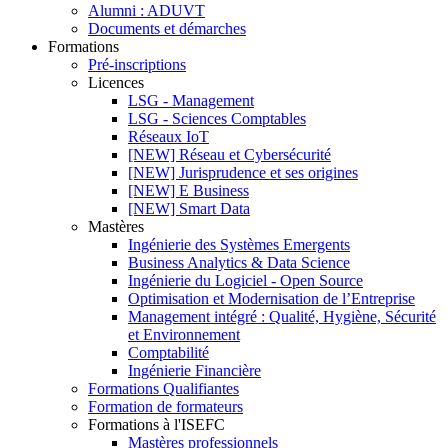
Alumni : ADUVT
Documents et démarches
Formations
Pré-inscriptions
Licences
LSG - Management
LSG - Sciences Comptables
Réseaux IoT
[NEW] Réseau et Cybersécurité
[NEW] Jurisprudence et ses origines
[NEW] E Business
[NEW] Smart Data
Mastères
Ingénierie des Systèmes Emergents
Business Analytics & Data Science
Ingénierie du Logiciel - Open Source
Optimisation et Modernisation de l’Entreprise
Management intégré : Qualité, Hygiène, Sécurité
et Environnement
Comptabilité
Ingénierie Financière
Formations Qualifiantes
Formation de formateurs
Formations à l'ISEFC
Mastères professionnels