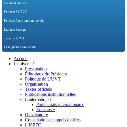
Candidat étudiant
Etudiant à l'UVT
Etudiant à une autre université
Etudiant étranger
Tuteur à l'UVT
Enseignant à l'université
Accueil
L'université
Présentation
Éditoriaux du Président
Politique de L'UVT
Organisation
Textes officiels
Publications institutionnelles
L'international
Partenariats internationaux
Erasmus +
Observatoire
Consultations et appels d'offres
L'ISEFC