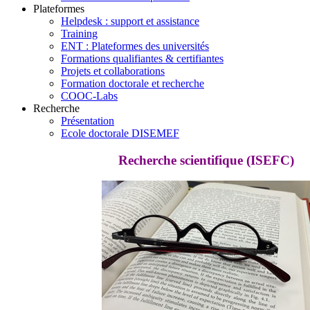
Plateformes
Helpdesk : support et assistance
Training
ENT : Plateformes des universités
Formations qualifiantes & certifiantes
Projets et collaborations
Formation doctorale et recherche
COOC-Labs
Recherche
Présentation
Ecole doctorale DISEMEF
Recherche scientifique (ISEFC)