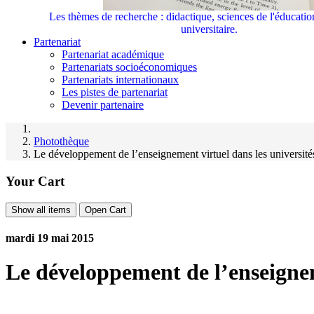
Les thèmes de recherche : didactique, sciences de l'éducati
universitaire.
Partenariat
Partenariat académique
Partenariats socioéconomiques
Partenariats internationaux
Les pistes de partenariat
Devenir partenaire
Photothèque
Le développement de l’enseignement virtuel dans les université
Your Cart
Show all items
Open Cart
mardi 19 mai 2015
Le développement de l’enseignem
L’UVT et l’ISESCO organisent un workshop intitulé : Le développement de l’enseignement virtu