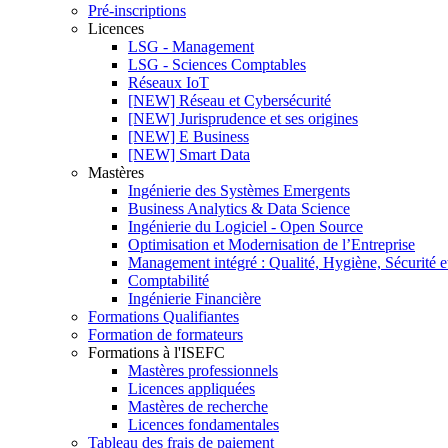
Pré-inscriptions
Licences
LSG - Management
LSG - Sciences Comptables
Réseaux IoT
[NEW] Réseau et Cybersécurité
[NEW] Jurisprudence et ses origines
[NEW] E Business
[NEW] Smart Data
Mastères
Ingénierie des Systèmes Emergents
Business Analytics & Data Science
Ingénierie du Logiciel - Open Source
Optimisation et Modernisation de l’Entreprise
Management intégré : Qualité, Hygiène, Sécurité 
Comptabilité
Ingénierie Financière
Formations Qualifiantes
Formation de formateurs
Formations à l'ISEFC
Mastères professionnels
Licences appliquées
Mastères de recherche
Licences fondamentales
Tableau des frais de paiement