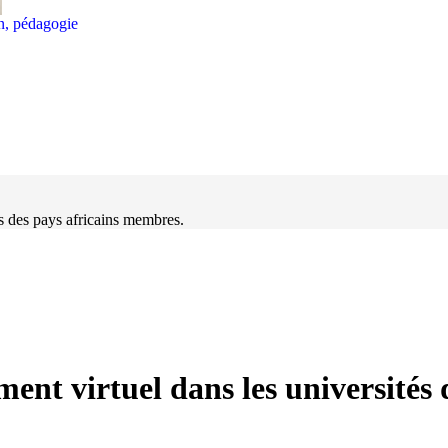
on, pédagogie
s des pays africains membres.
ent virtuel dans les universités 
el dans les universités des pays africains membres et ce les 19-20et 21 mai 2015 à Hamamet.