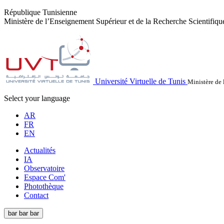
République Tunisienne
Ministère de l’Enseignement Supérieur et de la Recherche Scientifiqu
Université Virtuelle de Tunis
Ministère de 
Select your language
AR
FR
EN
Actualités
IA
Observatoire
Espace Com'
Photothèque
Contact
bar
bar
bar