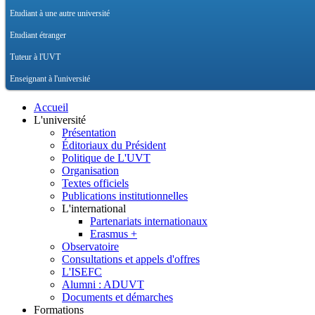
Etudiant à une autre université
Etudiant étranger
Tuteur à l'UVT
Enseignant à l'université
Accueil
L'université
Présentation
Éditoriaux du Président
Politique de L'UVT
Organisation
Textes officiels
Publications institutionnelles
L'international
Partenariats internationaux
Erasmus +
Observatoire
Consultations et appels d'offres
L'ISEFC
Alumni : ADUVT
Documents et démarches
Formations