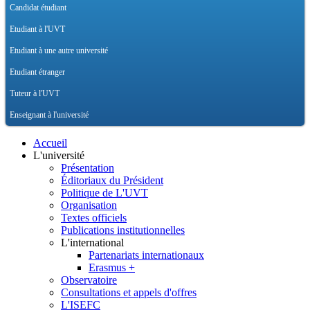
Candidat étudiant
Etudiant à l'UVT
Etudiant à une autre université
Etudiant étranger
Tuteur à l'UVT
Enseignant à l'université
Accueil
L'université
Présentation
Éditoriaux du Président
Politique de L'UVT
Organisation
Textes officiels
Publications institutionnelles
L'international
Partenariats internationaux
Erasmus +
Observatoire
Consultations et appels d'offres
L'ISEFC