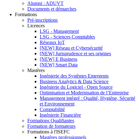
Alumni : ADUVT
Documents et démarches
Formations
Pré-inscriptions
Licences
LSG - Management
LSG - Sciences Comptables
Réseaux IoT
[NEW] Réseau et Cybersécurité
[NEW] Jurisprudence et ses origines
[NEW] E Business
[NEW] Smart Data
Mastères
Ingénierie des Systèmes Emergents
Business Analytics & Data Science
Ingénierie du Logiciel - Open Source
Optimisation et Modernisation de l’Entreprise
Management intégré : Qualité, Hygiène, Sécurité
et Environnement
Comptabilité
Ingénierie Financière
Formations Qualifiantes
Formation de formateurs
Formations à l'ISEFC
Mastères professionnels