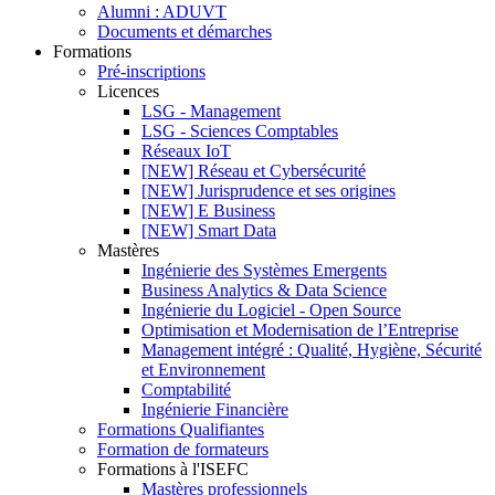
Alumni : ADUVT
Documents et démarches
Formations
Pré-inscriptions
Licences
LSG - Management
LSG - Sciences Comptables
Réseaux IoT
[NEW] Réseau et Cybersécurité
[NEW] Jurisprudence et ses origines
[NEW] E Business
[NEW] Smart Data
Mastères
Ingénierie des Systèmes Emergents
Business Analytics & Data Science
Ingénierie du Logiciel - Open Source
Optimisation et Modernisation de l’Entreprise
Management intégré : Qualité, Hygiène, Sécurité
et Environnement
Comptabilité
Ingénierie Financière
Formations Qualifiantes
Formation de formateurs
Formations à l'ISEFC
Mastères professionnels