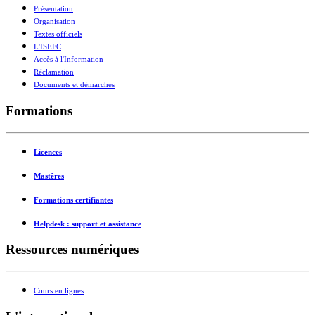
Présentation
Organisation
Textes officiels
L'ISEFC
Accès à l'Information
Réclamation
Documents et démarches
Formations
Licences
Mastères
Formations certifiantes
Helpdesk : support et assistance
Ressources numériques
Cours en lignes