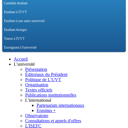
Candidat étudiant
Etudiant à l'UVT
Etudiant à une autre université
Etudiant étranger
Tuteur à l'UVT
Enseignant à l'université
Accueil
L'université
Présentation
Éditoriaux du Président
Politique de L'UVT
Organisation
Textes officiels
Publications institutionnelles
L'international
Partenariats internationaux
Erasmus +
Observatoire
Consultations et appels d'offres
L'ISEFC