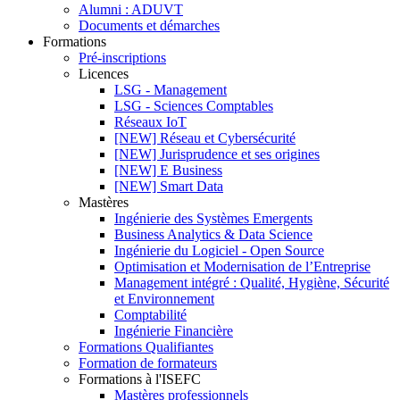
Alumni : ADUVT
Documents et démarches
Formations
Pré-inscriptions
Licences
LSG - Management
LSG - Sciences Comptables
Réseaux IoT
[NEW] Réseau et Cybersécurité
[NEW] Jurisprudence et ses origines
[NEW] E Business
[NEW] Smart Data
Mastères
Ingénierie des Systèmes Emergents
Business Analytics & Data Science
Ingénierie du Logiciel - Open Source
Optimisation et Modernisation de l’Entreprise
Management intégré : Qualité, Hygiène, Sécurité
et Environnement
Comptabilité
Ingénierie Financière
Formations Qualifiantes
Formation de formateurs
Formations à l'ISEFC
Mastères professionnels