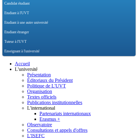
Candidat étudiant
Etudiant à l'UVT
Etudiant à une autre université
Etudiant étranger
Tuteur à l'UVT
Enseignant à l'université
Accueil
L'université
Présentation
Éditoriaux du Président
Politique de L'UVT
Organisation
Textes officiels
Publications institutionnelles
L'international
Partenariats internationaux
Erasmus +
Observatoire
Consultations et appels d'offres
L'ISEFC