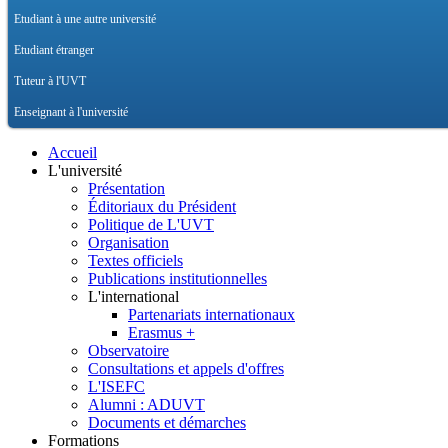
Etudiant à une autre université
Etudiant étranger
Tuteur à l'UVT
Enseignant à l'université
Accueil
L'université
Présentation
Éditoriaux du Président
Politique de L'UVT
Organisation
Textes officiels
Publications institutionnelles
L'international
Partenariats internationaux
Erasmus +
Observatoire
Consultations et appels d'offres
L'ISEFC
Alumni : ADUVT
Documents et démarches
Formations