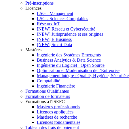
Pré-inscriptions
Licences
LSG - Management
LSG - Sciences Comptables
Réseaux IoT
[NEW] Réseau et Cybersécurité
[NEW] Jurisprudence et ses origines
[NEW] E Business
[NEW] Smart Data
Mastères
Ingénierie des Systèmes Emergents
Business Analytics & Data Science
Ingénierie du Logiciel - Open Source
Optimisation et Modernisation de l’Entreprise
Management intégré : Qualité, Hygiène, Sécurité 
Comptabilité
Ingénierie Financière
Formations Qualifiantes
Formation de formateurs
Formations à l'ISEFC
Mastères professionnels
Licences appliquées
Mastères de recherche
Licences fondamentales
Tableau des frais de paiement