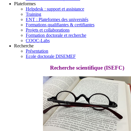
Plateformes
Helpdesk : support et assistance
Training
ENT : Plateformes des universités
Formations qualifiantes & certifiantes
Projets et collaborations
Formation doctorale et recherche
COOC-Labs
Recherche
Présentation
Ecole doctorale DISEMEF
Recherche scientifique (ISEFC)