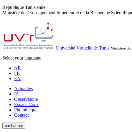
République Tunisienne
Ministère de l’Enseignement Supérieur et de la Recherche Scientifiqu
Université Virtuelle de Tunis
Ministère de 
Select your language
AR
FR
EN
Actualités
IA
Observatoire
Espace Com'
Photothèque
Contact
bar
bar
bar