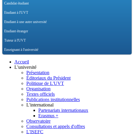
Candidat étudiant
Etudiant à l'UVT
Etudiant à une autre université
Etudiant étranger
Tuteur à l'UVT
Enseignant à l'université
Accueil
L'université
Présentation
Éditoriaux du Président
Politique de L'UVT
Organisation
Textes officiels
Publications institutionnelles
L'international
Partenariats internationaux
Erasmus +
Observatoire
Consultations et appels d'offres
L'ISEFC