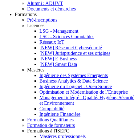
Alumni : ADUVT
Documents et démarches
Formations
Pré-inscriptions
Licences
LSG - Management
LSG - Sciences Comptables
Réseaux IoT
[NEW] Réseau et Cybersécurité
[NEW] Jurisprudence et ses origines
[NEW] E Business
[NEW] Smart Data
Mastères
Ingénierie des Systèmes Emergents
Business Analytics & Data Science
Ingénierie du Logiciel - Open Source
Optimisation et Modernisation de l’Entreprise
Management intégré : Qualité, Hygiène, Sécurité
et Environnement
Comptabilité
Ingénierie Financière
Formations Qualifiantes
Formation de formateurs
Formations à l'ISEFC
Mastères professionnels