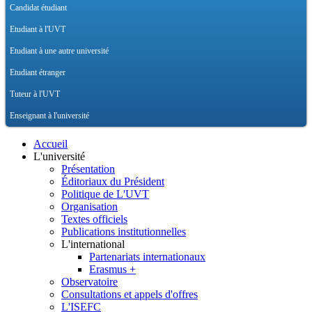
Candidat étudiant
Etudiant à l'UVT
Etudiant à une autre université
Etudiant étranger
Tuteur à l'UVT
Enseignant à l'université
Accueil
L'université
Présentation
Éditoriaux du Président
Politique de L'UVT
Organisation
Textes officiels
Publications institutionnelles
L'international
Partenariats internationaux
Erasmus +
Observatoire
Consultations et appels d'offres
L'ISEFC