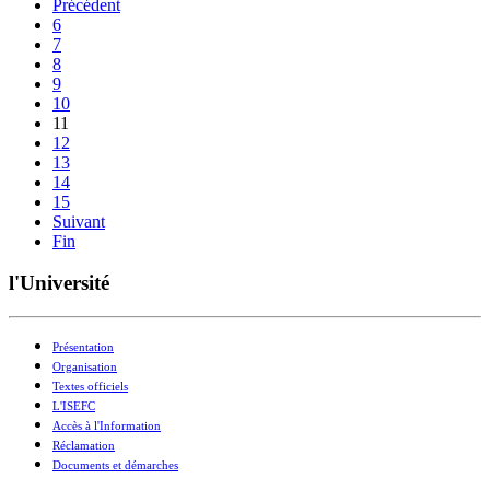
Précédent
6
7
8
9
10
11
12
13
14
15
Suivant
Fin
l'Université
Présentation
Organisation
Textes officiels
L'ISEFC
Accès à l'Information
Réclamation
Documents et démarches