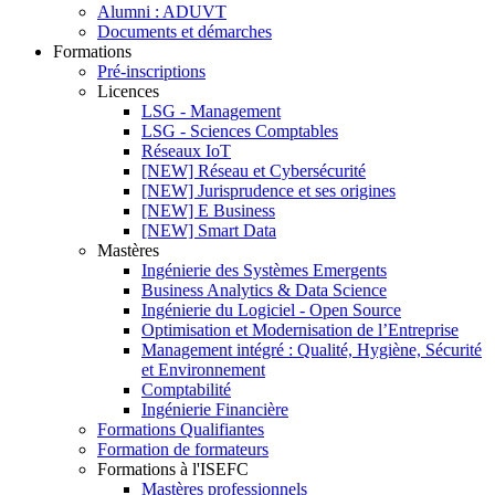
Alumni : ADUVT
Documents et démarches
Formations
Pré-inscriptions
Licences
LSG - Management
LSG - Sciences Comptables
Réseaux IoT
[NEW] Réseau et Cybersécurité
[NEW] Jurisprudence et ses origines
[NEW] E Business
[NEW] Smart Data
Mastères
Ingénierie des Systèmes Emergents
Business Analytics & Data Science
Ingénierie du Logiciel - Open Source
Optimisation et Modernisation de l’Entreprise
Management intégré : Qualité, Hygiène, Sécurité
et Environnement
Comptabilité
Ingénierie Financière
Formations Qualifiantes
Formation de formateurs
Formations à l'ISEFC
Mastères professionnels