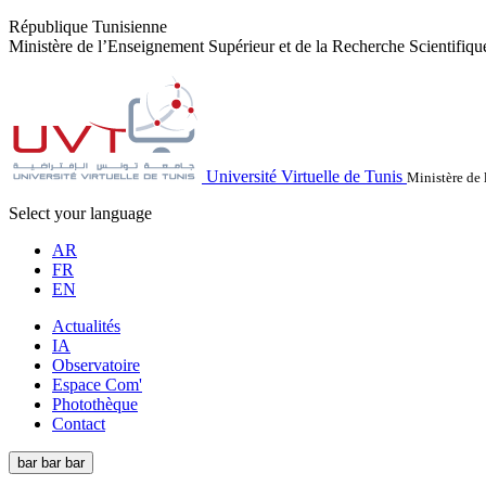
République Tunisienne
Ministère de l’Enseignement Supérieur et de la Recherche Scientifiqu
Université Virtuelle de Tunis
Ministère de 
Select your language
AR
FR
EN
Actualités
IA
Observatoire
Espace Com'
Photothèque
Contact
bar
bar
bar