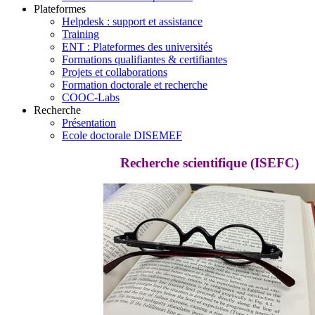
Plateformes
Helpdesk : support et assistance
Training
ENT : Plateformes des universités
Formations qualifiantes & certifiantes
Projets et collaborations
Formation doctorale et recherche
COOC-Labs
Recherche
Présentation
Ecole doctorale DISEMEF
Recherche scientifique (ISEFC)