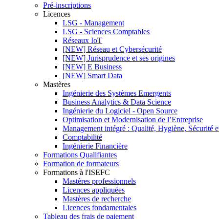
Pré-inscriptions
Licences
LSG - Management
LSG - Sciences Comptables
Réseaux IoT
[NEW] Réseau et Cybersécurité
[NEW] Jurisprudence et ses origines
[NEW] E Business
[NEW] Smart Data
Mastères
Ingénierie des Systèmes Emergents
Business Analytics & Data Science
Ingénierie du Logiciel - Open Source
Optimisation et Modernisation de l’Entreprise
Management intégré : Qualité, Hygiène, Sécurité 
Comptabilité
Ingénierie Financière
Formations Qualifiantes
Formation de formateurs
Formations à l'ISEFC
Mastères professionnels
Licences appliquées
Mastères de recherche
Licences fondamentales
Tableau des frais de paiement