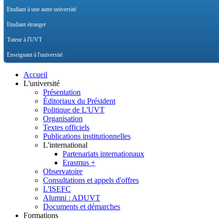
Etudiant à une autre université
Etudiant étranger
Tuteur à l'UVT
Enseignant à l'université
Accueil
L'université
Présentation
Éditoriaux du Président
Politique de L'UVT
Organisation
Textes officiels
Publications institutionnelles
L'international
Partenariats internationaux
Erasmus +
Observatoire
Consultations et appels d'offres
L'ISEFC
Alumni : ADUVT
Documents et démarches
Formations