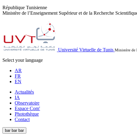
République Tunisienne
Ministère de l’Enseignement Supérieur et de la Recherche Scientifiqu
Université Virtuelle de Tunis
Ministère de 
Select your language
AR
FR
EN
Actualités
IA
Observatoire
Espace Com'
Photothèque
Contact
bar
bar
bar