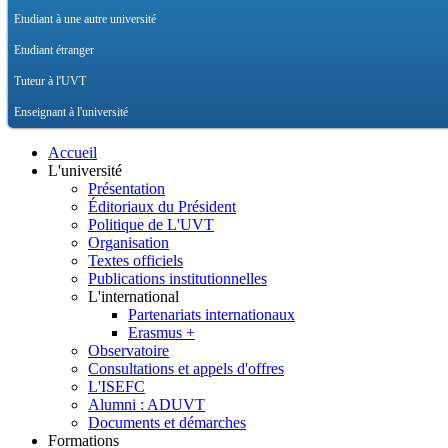
Etudiant à une autre université
Etudiant étranger
Tuteur à l'UVT
Enseignant à l'université
Accueil
L'université
Présentation
Éditoriaux du Président
Politique de L'UVT
Organisation
Textes officiels
Publications institutionnelles
L'international
Partenariats internationaux
Erasmus +
Observatoire
Consultations et appels d'offres
L'ISEFC
Alumni : ADUVT
Documents et démarches
Formations