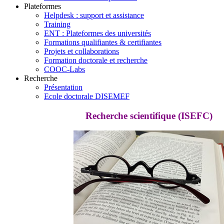
Plateformes
Helpdesk : support et assistance
Training
ENT : Plateformes des universités
Formations qualifiantes & certifiantes
Projets et collaborations
Formation doctorale et recherche
COOC-Labs
Recherche
Présentation
Ecole doctorale DISEMEF
Recherche scientifique (ISEFC)