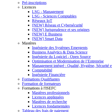
Pré-inscriptions
Licences
LSG - Management
LSG - Sciences Comptables
Réseaux IoT
[NEW] Réseau et Cybersécurité
[NEW] Jurisprudence et ses origines
[NEW] E Business
[NEW] Smart Data
Mastères
Ingénierie des Systèmes Emergents
Business Analytics & Data Science
Ingénierie du Logiciel - Open Source
Optimisation et Modernisation de l’Entreprise
Management intégré : Qualité, Hygiène, Sécurité 
Comptabilité
Ingénierie Financière
Formations Qualifiantes
Formation de formateurs
Formations à l'ISEFC
Mastères professionnels
Licences appliquées
Mastères de recherche
Licences fondamentales
Tableau des frais de paiement