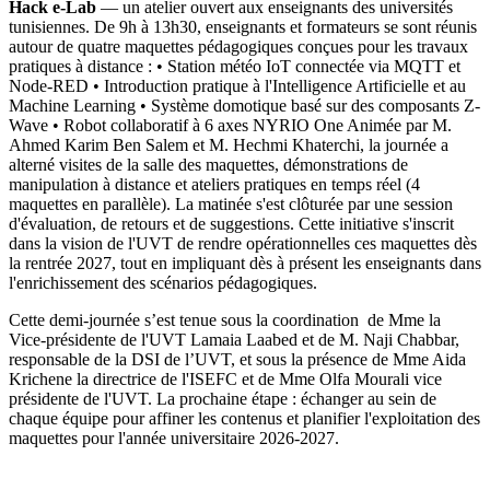
Hack e-Lab
— un atelier ouvert aux enseignants des universités
tunisiennes. De 9h à 13h30, enseignants et formateurs se sont réunis
autour de quatre maquettes pédagogiques conçues pour les travaux
pratiques à distance : • Station météo IoT connectée via MQTT et
Node-RED • Introduction pratique à l'Intelligence Artificielle et au
Machine Learning • Système domotique basé sur des composants Z-
Wave • Robot collaboratif à 6 axes NYRIO One Animée par M.
Ahmed Karim Ben Salem et M. Hechmi Khaterchi, la journée a
alterné visites de la salle des maquettes, démonstrations de
manipulation à distance et ateliers pratiques en temps réel (4
maquettes en parallèle). La matinée s'est clôturée par une session
d'évaluation, de retours et de suggestions. Cette initiative s'inscrit
dans la vision de l'UVT de rendre opérationnelles ces maquettes dès
la rentrée 2027, tout en impliquant dès à présent les enseignants dans
l'enrichissement des scénarios pédagogiques.
Cette demi-journée s’est tenue sous la coordination de Mme la
Vice-présidente de l'UVT Lamaia Laabed et de M. Naji Chabbar,
responsable de la DSI de l’UVT, et sous la présence de Mme Aida
Krichene la directrice de l'ISEFC et de Mme Olfa Mourali vice
présidente de l'UVT. La prochaine étape : échanger au sein de
chaque équipe pour affiner les contenus et planifier l'exploitation des
maquettes pour l'année universitaire 2026-2027.