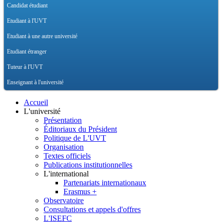
Candidat étudiant
Etudiant à l'UVT
Etudiant à une autre université
Etudiant étranger
Tuteur à l'UVT
Enseignant à l'université
Accueil
L'université
Présentation
Éditoriaux du Président
Politique de L'UVT
Organisation
Textes officiels
Publications institutionnelles
L'international
Partenariats internationaux
Erasmus +
Observatoire
Consultations et appels d'offres
L'ISEFC