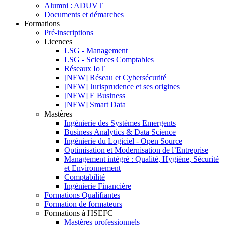
Alumni : ADUVT
Documents et démarches
Formations
Pré-inscriptions
Licences
LSG - Management
LSG - Sciences Comptables
Réseaux IoT
[NEW] Réseau et Cybersécurité
[NEW] Jurisprudence et ses origines
[NEW] E Business
[NEW] Smart Data
Mastères
Ingénierie des Systèmes Emergents
Business Analytics & Data Science
Ingénierie du Logiciel - Open Source
Optimisation et Modernisation de l’Entreprise
Management intégré : Qualité, Hygiène, Sécurité
et Environnement
Comptabilité
Ingénierie Financière
Formations Qualifiantes
Formation de formateurs
Formations à l'ISEFC
Mastères professionnels