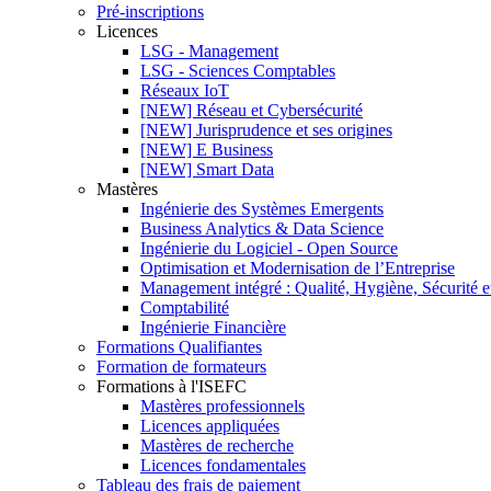
Pré-inscriptions
Licences
LSG - Management
LSG - Sciences Comptables
Réseaux IoT
[NEW] Réseau et Cybersécurité
[NEW] Jurisprudence et ses origines
[NEW] E Business
[NEW] Smart Data
Mastères
Ingénierie des Systèmes Emergents
Business Analytics & Data Science
Ingénierie du Logiciel - Open Source
Optimisation et Modernisation de l’Entreprise
Management intégré : Qualité, Hygiène, Sécurité 
Comptabilité
Ingénierie Financière
Formations Qualifiantes
Formation de formateurs
Formations à l'ISEFC
Mastères professionnels
Licences appliquées
Mastères de recherche
Licences fondamentales
Tableau des frais de paiement