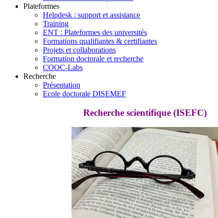
Plateformes
Helpdesk : support et assistance
Training
ENT : Plateformes des universités
Formations qualifiantes & certifiantes
Projets et collaborations
Formation doctorale et recherche
COOC-Labs
Recherche
Présentation
Ecole doctorale DISEMEF
Recherche scientifique (ISEFC)