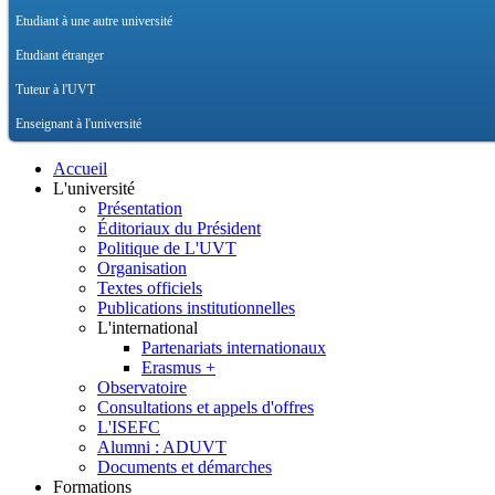
Etudiant à une autre université
Etudiant étranger
Tuteur à l'UVT
Enseignant à l'université
Accueil
L'université
Présentation
Éditoriaux du Président
Politique de L'UVT
Organisation
Textes officiels
Publications institutionnelles
L'international
Partenariats internationaux
Erasmus +
Observatoire
Consultations et appels d'offres
L'ISEFC
Alumni : ADUVT
Documents et démarches
Formations