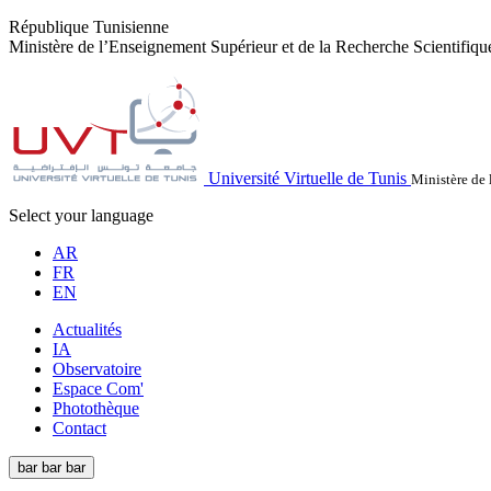
République Tunisienne
Ministère de l’Enseignement Supérieur et de la Recherche Scientifiqu
Université Virtuelle de Tunis
Ministère de 
Select your language
AR
FR
EN
Actualités
IA
Observatoire
Espace Com'
Photothèque
Contact
bar
bar
bar