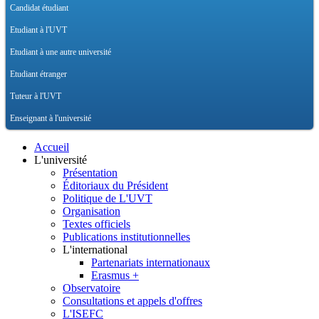
Candidat étudiant
Etudiant à l'UVT
Etudiant à une autre université
Etudiant étranger
Tuteur à l'UVT
Enseignant à l'université
Accueil
L'université
Présentation
Éditoriaux du Président
Politique de L'UVT
Organisation
Textes officiels
Publications institutionnelles
L'international
Partenariats internationaux
Erasmus +
Observatoire
Consultations et appels d'offres
L'ISEFC