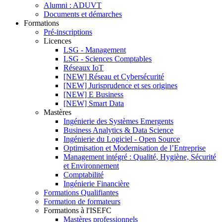
Alumni : ADUVT
Documents et démarches
Formations
Pré-inscriptions
Licences
LSG - Management
LSG - Sciences Comptables
Réseaux IoT
[NEW] Réseau et Cybersécurité
[NEW] Jurisprudence et ses origines
[NEW] E Business
[NEW] Smart Data
Mastères
Ingénierie des Systèmes Emergents
Business Analytics & Data Science
Ingénierie du Logiciel - Open Source
Optimisation et Modernisation de l’Entreprise
Management intégré : Qualité, Hygiène, Sécurité
et Environnement
Comptabilité
Ingénierie Financière
Formations Qualifiantes
Formation de formateurs
Formations à l'ISEFC
Mastères professionnels