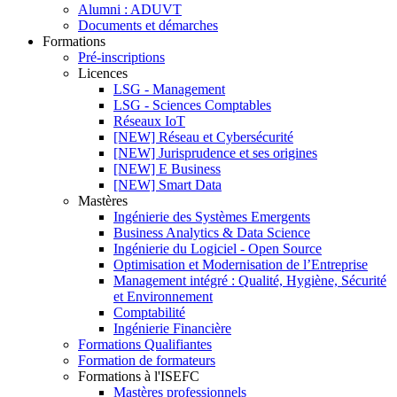
Alumni : ADUVT
Documents et démarches
Formations
Pré-inscriptions
Licences
LSG - Management
LSG - Sciences Comptables
Réseaux IoT
[NEW] Réseau et Cybersécurité
[NEW] Jurisprudence et ses origines
[NEW] E Business
[NEW] Smart Data
Mastères
Ingénierie des Systèmes Emergents
Business Analytics & Data Science
Ingénierie du Logiciel - Open Source
Optimisation et Modernisation de l’Entreprise
Management intégré : Qualité, Hygiène, Sécurité
et Environnement
Comptabilité
Ingénierie Financière
Formations Qualifiantes
Formation de formateurs
Formations à l'ISEFC
Mastères professionnels