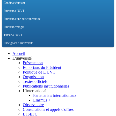
Candidat étudiant
Etudiant à l'UVT
Etudiant à une autre université
Etudiant étranger
Tuteur à l'UVT
Enseignant à l'université
Accueil
L'université
Présentation
Éditoriaux du Président
Politique de L'UVT
Organisation
Textes officiels
Publications institutionnelles
L'international
Partenariats internationaux
Erasmus +
Observatoire
Consultations et appels d'offres
L'ISEFC