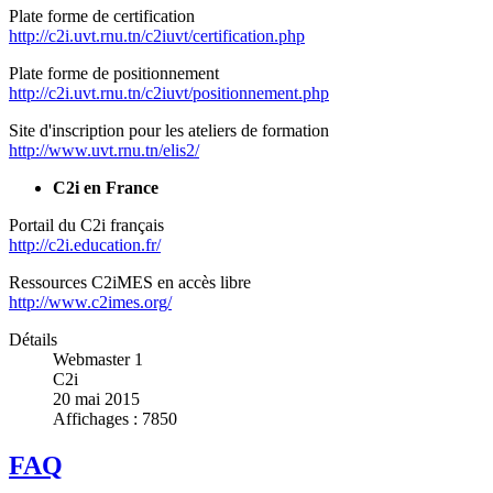
Plate forme de certification
http://c2i.uvt.rnu.tn/c2iuvt/certification.php
Plate forme de positionnement
http://c2i.uvt.rnu.tn/c2iuvt/positionnement.php
Site d'inscription pour les ateliers de formation
http://www.uvt.rnu.tn/elis2/
C2i en France
Portail du C2i français
http://c2i.education.fr/
Ressources C2iMES en accès libre
http://www.c2imes.org/
Détails
Webmaster 1
C2i
20 mai 2015
Affichages : 7850
FAQ