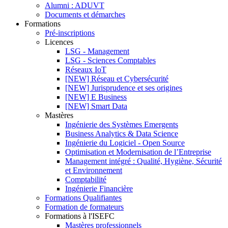
Alumni : ADUVT
Documents et démarches
Formations
Pré-inscriptions
Licences
LSG - Management
LSG - Sciences Comptables
Réseaux IoT
[NEW] Réseau et Cybersécurité
[NEW] Jurisprudence et ses origines
[NEW] E Business
[NEW] Smart Data
Mastères
Ingénierie des Systèmes Emergents
Business Analytics & Data Science
Ingénierie du Logiciel - Open Source
Optimisation et Modernisation de l’Entreprise
Management intégré : Qualité, Hygiène, Sécurité
et Environnement
Comptabilité
Ingénierie Financière
Formations Qualifiantes
Formation de formateurs
Formations à l'ISEFC
Mastères professionnels