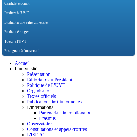
Candidat étudiant
Etudiant à l'UVT
Etudiant à une autre université
Etudiant étranger
Tuteur à l'UVT
Enseignant à l'université
Accueil
L'université
Présentation
Éditoriaux du Président
Politique de L'UVT
Organisation
Textes officiels
Publications institutionnelles
L'international
Partenariats internationaux
Erasmus +
Observatoire
Consultations et appels d'offres
L'ISEFC