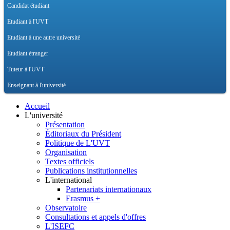
Candidat étudiant
Etudiant à l'UVT
Etudiant à une autre université
Etudiant étranger
Tuteur à l'UVT
Enseignant à l'université
Accueil
L'université
Présentation
Éditoriaux du Président
Politique de L'UVT
Organisation
Textes officiels
Publications institutionnelles
L'international
Partenariats internationaux
Erasmus +
Observatoire
Consultations et appels d'offres
L'ISEFC