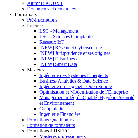
Alumni : ADUVT
Documents et démarches
Formations
Pré-inscriptions
Licences
LSG - Management
LSG - Sciences Comptables
Réseaux IoT
[NEW] Réseau et Cybersécurité
[NEW] Jurisprudence et ses origines
[NEW] E Business
[NEW] Smart Data
Mastères
Ingénierie des Systèmes Emergents
Business Analytics & Data Science
Ingénierie du Logiciel - Open Source
Optimisation et Modernisation de l’Entreprise
Management intégré : Qualité, Hygiène, Sécurité
et Environnement
Comptabilité
Ingénierie Financière
Formations Qualifiantes
Formation de formateurs
Formations à l'ISEFC
Mastères professionnels