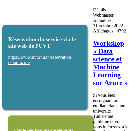
Détails
Webmaster
Actualités
31 octobre 2022
Affichages : 4792
Réservation du service via le
Workshop
site web de l’UVT
« Data
https://www.uvt.rnu.tn/reservation-
science et
cloud-azure
Machine
Learning
sur Azure »
Si vous êtes
enseignant ou
étudiant dans une
université
Tunisienne
publique et vous
vous intéressez à la
Etude des besoins enseignants