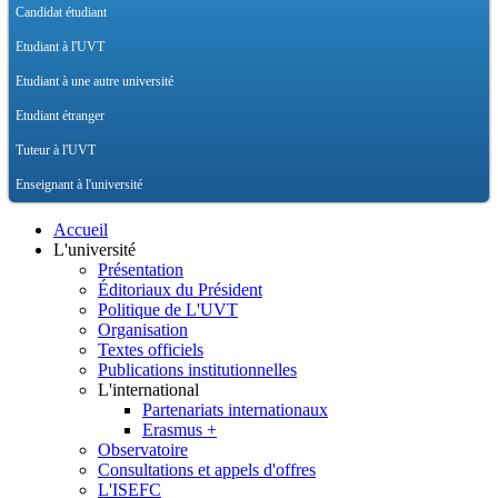
Candidat étudiant
Etudiant à l'UVT
Etudiant à une autre université
Etudiant étranger
Tuteur à l'UVT
Enseignant à l'université
Accueil
L'université
Présentation
Éditoriaux du Président
Politique de L'UVT
Organisation
Textes officiels
Publications institutionnelles
L'international
Partenariats internationaux
Erasmus +
Observatoire
Consultations et appels d'offres
L'ISEFC