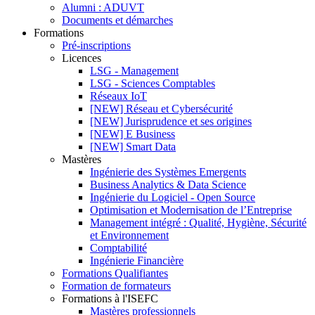
Alumni : ADUVT
Documents et démarches
Formations
Pré-inscriptions
Licences
LSG - Management
LSG - Sciences Comptables
Réseaux IoT
[NEW] Réseau et Cybersécurité
[NEW] Jurisprudence et ses origines
[NEW] E Business
[NEW] Smart Data
Mastères
Ingénierie des Systèmes Emergents
Business Analytics & Data Science
Ingénierie du Logiciel - Open Source
Optimisation et Modernisation de l’Entreprise
Management intégré : Qualité, Hygiène, Sécurité
et Environnement
Comptabilité
Ingénierie Financière
Formations Qualifiantes
Formation de formateurs
Formations à l'ISEFC
Mastères professionnels