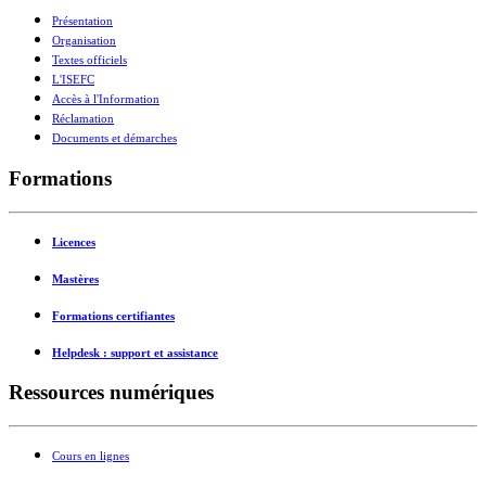
Présentation
Organisation
Textes officiels
L'ISEFC
Accès à l'Information
Réclamation
Documents et démarches
Formations
Licences
Mastères
Formations certifiantes
Helpdesk : support et assistance
Ressources numériques
Cours en lignes