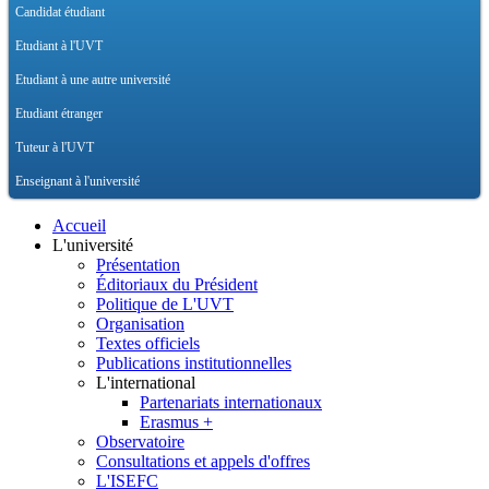
Candidat étudiant
Etudiant à l'UVT
Etudiant à une autre université
Etudiant étranger
Tuteur à l'UVT
Enseignant à l'université
Accueil
L'université
Présentation
Éditoriaux du Président
Politique de L'UVT
Organisation
Textes officiels
Publications institutionnelles
L'international
Partenariats internationaux
Erasmus +
Observatoire
Consultations et appels d'offres
L'ISEFC