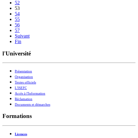
52
53
54
55
56
57
Suivant
Fin
l'Université
Présentation
Organisation
Textes officiels
L'ISEFC
Accès à l'Information
Réclamation
Documents et démarches
Formations
Licences