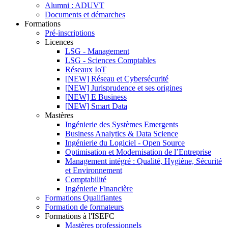
Alumni : ADUVT
Documents et démarches
Formations
Pré-inscriptions
Licences
LSG - Management
LSG - Sciences Comptables
Réseaux IoT
[NEW] Réseau et Cybersécurité
[NEW] Jurisprudence et ses origines
[NEW] E Business
[NEW] Smart Data
Mastères
Ingénierie des Systèmes Emergents
Business Analytics & Data Science
Ingénierie du Logiciel - Open Source
Optimisation et Modernisation de l’Entreprise
Management intégré : Qualité, Hygiène, Sécurité
et Environnement
Comptabilité
Ingénierie Financière
Formations Qualifiantes
Formation de formateurs
Formations à l'ISEFC
Mastères professionnels