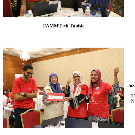
FAMMTech Tunisie
Jo3
(D
Nu