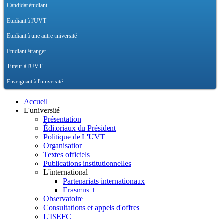
Candidat étudiant
Etudiant à l'UVT
Etudiant à une autre université
Etudiant étranger
Tuteur à l'UVT
Enseignant à l'université
Accueil
L'université
Présentation
Éditoriaux du Président
Politique de L'UVT
Organisation
Textes officiels
Publications institutionnelles
L'international
Partenariats internationaux
Erasmus +
Observatoire
Consultations et appels d'offres
L'ISEFC