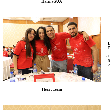
HarmaGUA
(D
S
c
Heart Team