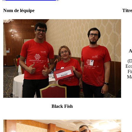
Nom de léquipe
Titr
A
(D
Ec
Fi
Ma
Black Fish