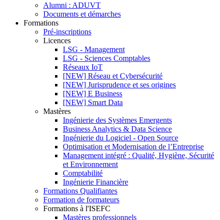
Alumni : ADUVT
Documents et démarches
Formations
Pré-inscriptions
Licences
LSG - Management
LSG - Sciences Comptables
Réseaux IoT
[NEW] Réseau et Cybersécurité
[NEW] Jurisprudence et ses origines
[NEW] E Business
[NEW] Smart Data
Mastères
Ingénierie des Systèmes Emergents
Business Analytics & Data Science
Ingénierie du Logiciel - Open Source
Optimisation et Modernisation de l’Entreprise
Management intégré : Qualité, Hygiène, Sécurité
et Environnement
Comptabilité
Ingénierie Financière
Formations Qualifiantes
Formation de formateurs
Formations à l'ISEFC
Mastères professionnels