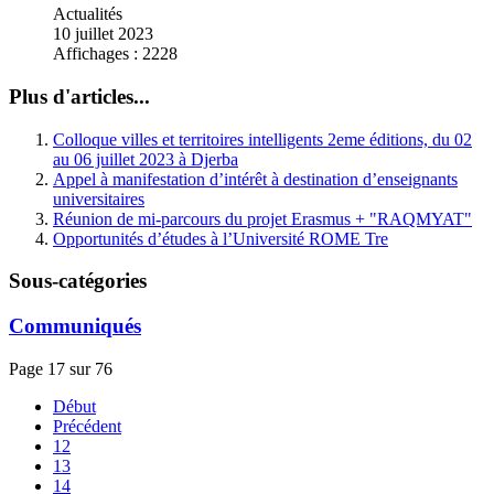
Actualités
10 juillet 2023
Affichages : 2228
Plus d'articles...
Colloque villes et territoires intelligents 2eme éditions, du 02
au 06 juillet 2023 à Djerba
Appel à manifestation d’intérêt à destination d’enseignants
universitaires
Réunion de mi-parcours du projet Erasmus + "RAQMYAT"
Opportunités d’études à l’Université ROME Tre
Sous-catégories
Communiqués
Page 17 sur 76
Début
Précédent
12
13
14