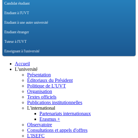
Candidat étudiant
Etudiant à l'UVT
Etudiant à une autre université
Etudiant étranger
Tuteur à l'UVT
Enseignant à l'université
Accueil
L'université
Présentation
Éditoriaux du Président
Politique de L'UVT
Organisation
Textes officiels
Publications institutionnelles
L'international
Partenariats internationaux
Erasmus +
Observatoire
Consultations et appels d'offres
L'ISEFC