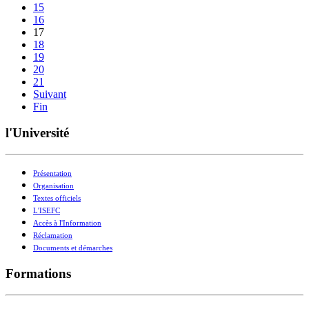
15
16
17
18
19
20
21
Suivant
Fin
l'Université
Présentation
Organisation
Textes officiels
L'ISEFC
Accès à l'Information
Réclamation
Documents et démarches
Formations