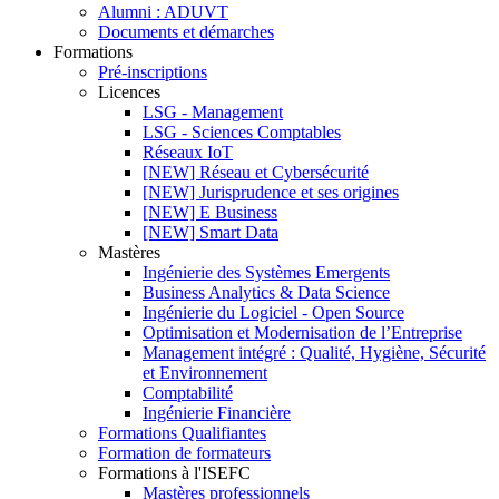
Alumni : ADUVT
Documents et démarches
Formations
Pré-inscriptions
Licences
LSG - Management
LSG - Sciences Comptables
Réseaux IoT
[NEW] Réseau et Cybersécurité
[NEW] Jurisprudence et ses origines
[NEW] E Business
[NEW] Smart Data
Mastères
Ingénierie des Systèmes Emergents
Business Analytics & Data Science
Ingénierie du Logiciel - Open Source
Optimisation et Modernisation de l’Entreprise
Management intégré : Qualité, Hygiène, Sécurité
et Environnement
Comptabilité
Ingénierie Financière
Formations Qualifiantes
Formation de formateurs
Formations à l'ISEFC
Mastères professionnels